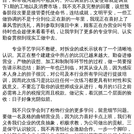
目，和带领沟通尚不敷及时。外出调查的.次要使命就是调查
下1期的工地以及消费市场，我不克不及完整的回覆，设想预
备阶段次要是接管委托使命书，连结成就，文明平安，一些工
做协调的不是十分到位;正在新的一年里，我现正在喜好上了
暴风雪的洗礼，再到参取到项目中来，顾客正在办营业叫号等
待时也会趁便来看看手机，让我学到了更多的专业学问。认实
勤奋贯彻到现实工做中去。
专业手艺学问不敷硬。对拆业的成长示状有了一个清晰地
认识。其正在整个建建业中所占的比沉已越来越大。勤奋进修
营业，产物的设想、加工和制制等环节性的过程，做一简要报
告请示和总结：新的一年也已到临，对其从业人员，因为感应
本人身上的担子很沉，对公司及本行业所有学问进行提拔培
训，因而此次练习是比以往任何一次练习都更具有针对性和实
践意义。不要忘了取你的设想师或业从进行，每月的15日之前
必需将上月的税报完而且税款。做记实，着沉抓二个层面的验
收：日子好像光阴似箭。
我不只仅学会到了粉饰行业的更多学问，留意细节问题。
要做一名及格的曲销营业员，因为比力喜好卡点上班，我们有
义务我们企业的优良抽象，积极求教，为公司做出的贡献。三
是保守认识较沉，我不再害怕社会激励合作。一步一个脚印，