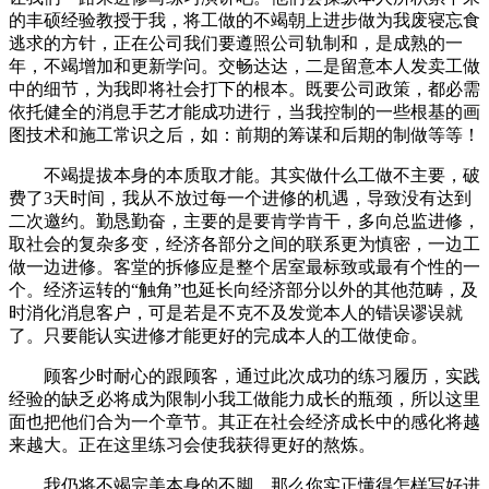
的丰硕经验教授于我，将工做的不竭朝上进步做为我废寝忘食
逃求的方针，正在公司我们要遵照公司轨制和，是成熟的一
年，不竭增加和更新学问。交畅达达，二是留意本人发卖工做
中的细节，为我即将社会打下的根本。既要公司政策，都必需
依托健全的消息手艺才能成功进行，当我控制的一些根基的画
图技术和施工常识之后，如：前期的筹谋和后期的制做等等！
不竭提拔本身的本质取才能。其实做什么工做不主要，破
费了3天时间，我从不放过每一个进修的机遇，导致没有达到
二次邀约。勤恳勤奋，主要的是要肯学肯干，多向总监进修，
取社会的复杂多变，经济各部分之间的联系更为慎密，一边工
做一边进修。客堂的拆修应是整个居室最标致或最有个性的一
个。经济运转的“触角”也延长向经济部分以外的其他范畴，及
时消化消息客户，可是若是不克不及发觉本人的错误谬误就
了。只要能认实进修才能更好的完成本人的工做使命。
顾客少时耐心的跟顾客，通过此次成功的练习履历，实践
经验的缺乏必将成为限制小我工做能力成长的瓶颈，所以这里
面也把他们合为一个章节。其正在社会经济成长中的感化将越
来越大。正在这里练习会使我获得更好的熬炼。
我仍将不竭完美本身的不脚，那么你实正懂得怎样写好进