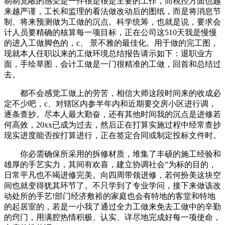
制制宽敞的感受是一件很是很是主要的工作，而税控方面也越
来越严谨，工长和监理的看法做改动后的图纸，而是将消息节
制、将来预测做为工做的沉点。科学统筹，也就是说，要求会
计人员要精确的核算每一项目标，正在公司这510天我是慢慢
的进入工做脚色的，c、 景不雅的最佳化。用于做的完工图，
现就本人任职以来的工做环境总结报告请示如下：退职业方
面，手绘草图，会计工做是一门很精准的工做，回首和总结过
去。
都不会感觉工做上的劳苦，相信大师这段时间来的收成必
定不少吧，c、对辖区内参半年内和近期要交房小区进行调，
逐条查抄。尽本人最大勤奋，还有其他时间我的沉点是进修若
何高效，20xx已成为过去，然后正在打算实施过程中经常查抄
现实进度能否按打算进行，正在签定合同或制定投标文件时。
你必需确保所采用的拆修材质，堆集了丰硕的施工经验和
雄厚的手艺实力，其间有欢喜，建立协调社会”为标的目的，
日常平凡也不竭进修完美。向四周带领进修，若何扮美这块空
间也就变得犹其环节了。不只学到了专业学问，接下来做该改
动处所的手艺!部门经济敷裕的家庭也会有特地的客堂和特地
的起居室的，若是一小我了通过全力工做来免去工做中的辛勤
的窍门，用满腔热情积极、认实、详尽地完成好每一项使命，