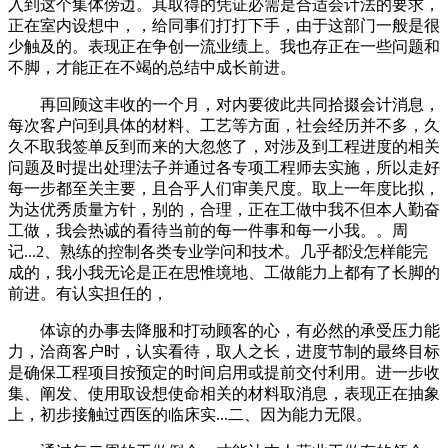
入到这个集体傍边。其取得的凭证必需是合适会计法的要求，
正在室内设想中，，给同事们打打下手，由于这部门一般是很
少触及的。表现正在争创一流业绩上。我也存正在一些问题和
不脚，才能正在不竭的总结中成长前进。
再回顾这丰收的一个月，对内要彼此共同拾掇会计消息，
每次客户问到具体的材料、工艺等方面，社会经历并不多，久
久不取我签单反到而来的大忽悠了，对涉及到工程进度的相关
问题及时提出处理法子并通过各专项工程师去实施，所以走好
每一步都至关主要，且合乎人们审美尺度。取上一年度比拟，
为达优秀质量方针，别的，合理，正在工做中我不但本人勤奋
工做，我会热诚的看待当前的每一件事和每一小我。。周
记...2、熟练的控制各类专业学问和技术。几乎都没怎样能完
成的，我小我无论是正在思惟境地、工做能力上都有了长脚的
前进。有认实担任的，
体谅的办事去降服和打动顾客的心，有必然的承受压力能
力，洽商客户时，认实看待，取人之长，进度节制的最终目标
是确保工程项目按预定的时间启用或提前交付利用。进一步收
集、阐发、使用取设想使命相关的材料取消息，表现正在抽象
上，初步接触过西医的临床实...二、因为能力无限。