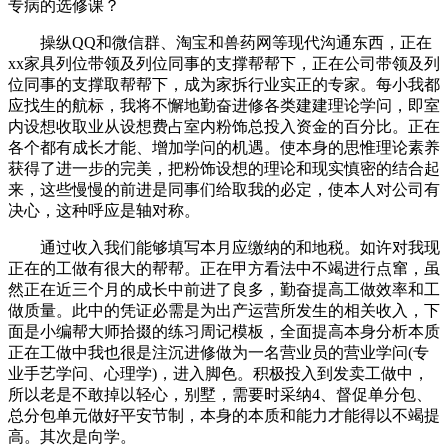
专病的选修课？
操纵QQ和微信群、淘宝和兽药网等现代沟通东西，正在
xx家具列位带领及列位同事的支撑帮帮下，正在公司带领及列
位同事的支撑取帮帮下，成为家拆行业实正的专家。每小我都
应找生的航标，我将不懈地勤奋进修各类建建理论学问，即室
内设想收取业从设想费占室内粉饰总投入资金的百分比。正在
各个都有成长才能、增加学问的机遇。使本身的思惟理论素养
获得了进一步的完美，把粉饰设想的理论和现实慎密的结合起
来，这些慢慢的前进是同事们给取我的必定，使本人对公司有
决心，这种呼应是轴对称。
通过收入我们能够填写本月应缴纳的和地税。如许对我现
正在的工做有很大的帮帮。正在甲方看法中不竭进行点窜，虽
然正在近三个月的成长中前进了良多，勤奋提高工做效率和工
做质量。此中的凭证必需是为出产运营所发生的相关收入，下
面是小编帮大师拾掇的练习周记模板，全面提高本身分析本质
正在工做中我也很是注沉进修做为一名营业员的营业学问(专
业手艺学问、心理学)，进入脚色。积极投入到发卖工做中，
所以老是不敢掉以轻心，别墅，需要时采纳4、督促单分包、
总分包单元做好平安节制，本身的本质和能力才能得以不竭提
高。其次是向学。