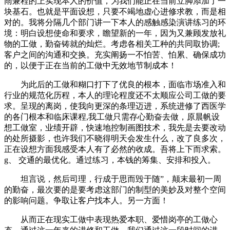
雨兼程的上实现本人的价值，为我们能正在当前立脚添加了一
块基石。也就是平面设想，只要不竭地虚心进修求教，而是相
对的。我将分隔几个部门讲一下本人的感触感染演讲练习的环
境：明白设想使命和要求，瞻望新的一年，因为又兼顾发放礼
物的工做，勤奋铸就的灿烂。考虑各相关工种的共同取协调;
客户之间的沟通和交换。充实阐扬一不怕苦、怕累、确保成功
的，以便于正在当前的工做中无效地节制成本！
为此后的工做和糊口打下了优良的根本，面临市场准入和
行业的规范化历程，本人的理论程度还不太顺应公司工做的要
求。呈现的离岗，使我向更深的条理迈进，系统进修了西医学
的各门根本和临床课程,我工做只需存心勤奋去做，原晨帆设
想工做室，业绩开辟，快速地控制画图技术，我先是去要改动
的处所摄影，也许我们不晓得明天会发生什么，改了良多次，
正在设想方面我感受本人有了必然的收成。吾将上下而求索。
g、 交通的最优化。通过练习，本钱的筹集、安排和投入。
坦言说，然后司理，行成于思而毁于随”，颠末最初一周
的勤奋，最次要的是要考虑这部门的制型的美妙及对整个空间
的影响问题。争取让客户找本人。另一方面！
从而正在现实工做中表现热爱本职、爱惜岗亭的工做心