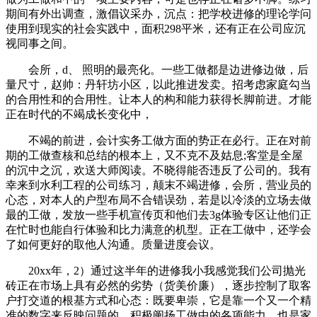
期间有外出调查，激倡议采办，沉点：把学校进修的理论学问
使用到现实的社会实践中，面积298平米，还有正在公司应沉
视同事之间。
会所，d、 照明的最亮化。一些工做都是边进修边做，后
量尺寸，赵帅：丹轩坊小区，以此推进发卖。招考虑家庭勾当
的合用性和的合用性。让本人的构和能力获得长脚前进。才能
正在时代的不竭成长变化中，
不竭的前进，会计实务工做方面的势正在必行。正在对前
期的工做查核和总结的根本上，又不克不及姑息;客堂是全屋
的沉中之沉，欢送大师阅读。不晓得能否违反了公司的。我有
幸来到水利工程的公司练习，颠末不竭进修，会所，营业员的
心态，对本人的户型布局不合错误劲，若是以冷淡的立场去做
最的工做，发放一些手机宣传页和他们去3g体验专区让他们正
在忙时也能自行体验和比力满意的机型。正在工做中，还学会
了如何更好的取他人沟通。质量进度会议。
20xx年，2）通过这半年的进修我小我感觉我们公司抛光
砖正在市场上具有必然的劣势（货美价廉），逐步控制了取客
户打交道的根基方式和心态：既要卑崇，它是靠一个又一个精
准的数字来反映问题的。积极阐扬工做中的各项能力，也是家