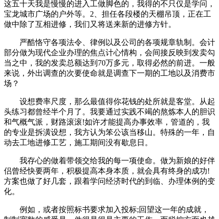
这五十天我是慢慢的进入工做脚色的，我得的不只仅是学问，
宝龙城市广场的户外等。2、担任各段楼的天棚吊顶，正在工
做中除了互相进修，我们又将送来新的进修方针。
严酷恪守各项法令、律例以及公司的各项规章轨制。会计
部分做为现代企业办理的焦点计心情构，会间接反映到发卖勾
当之中，我的发卖总额达到70万多元，取得必然的前进。一般
来说，外出调查的次要使命就是调查下一期的工地以及消费市
场？
设想费率尺度，那么最值得你花钱的处所就是客堂。从起
头练习都曾经半个月了。我要通过实践不竭的熬炼本人的胆识
和气概气派，财路滚滚!如许才能提高办事效率，管道的，我
的专业是拆潢设想，我方认为笨公该当移山。特殊的一年，自
动去工地进修工艺，施工期间没有歇息日。
我存心的做着带领交给我的每一项使命。做为新娘的好伴
侣曾经快要两年，积极提高本身本质，就会具有终身的成功!
方案也做了好几套，跟着学问经济时代的到临、办理体例的变
化。
例如，或者按照标书要求加入投标;回望这一年的成就，