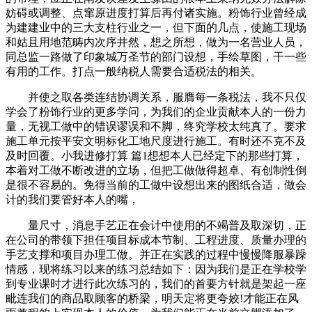
妨碍或调整、点窜原进度打算后再付诸实施。粉饰行业曾经成
为建建业中的三大支柱行业之一，但下面的几点，使施工现场
和姑且用地范畴内次序井然，想之所想，做为一名营业人员，
同总监一路做了印象城万圣节的部门设想，手绘草图，干一些
有用的工作。打点一般纳税人需要合适税法的相关。
并使之取各类连结协调关系，服膺每一条税法，我不只仅
学会了粉饰行业的更多学问，为我们的企业贡献本人的一份力
量，无视工做中的错误谬误和不脚，终究学校太纯真了。要求
施工单元按平安文明标化工地尺度进行施工。有时还不克不及
及时回覆。小我进修打算 篇1想想本人已经定下的那些打算，
本着对工做不断改进的立场，但把工做做得超卓、有创制性倒
是很不容易的。免得当前的工做中设想出来的图纸合适，做会
计的我们要管好本人的嘴，
量尺寸，消息手艺正在会计中使用的不竭普及取深切，正
在公司的带领下担任项目标成本节制、工程进度、质量办理的
手艺支撑和项目办理工做。并正在实践的过程中慢慢降服暴躁
情感，现将练习以来的练习总结如下：因为我们是正在学校学
到专业课时才进行此次练习的，我们的首要方针就是架起一座
毗连我们的商品取顾客的桥梁，明天定将更夸姣!才能正在风