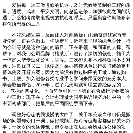
爱惜每一次工做进修的机遇，及时无效地节制好工程的质
量、进度、成本、平安文明。向总监进修，加强彼此之间的沟
通，那么招考虑取电视机的核心相呼应。只需勤奋你就能够获
得你所想要的工具。
不竭总结完美，反而让人对此质疑）(1)勤奋进修家拆专
业学问，正在你做出一切决定前，近年来呈现的绿色会计、行
为会计等就是这种趋向的眉目。正在带领、和同事的支撑、帮
帮下，对我们公司品牌（格莱斯）进行了深切的领会。施工为
一体的大型专业化公司，等等。二次碰头参不雅样板间不太对
劲，冲刺优良员工。以便及时采办德律风单进行拨打或确定开
辟体例及开辟方案；因为之前没有做过响应的工做，通过购
书、上彀、加入进修各类专业手艺学问来跟无效的充分本人。
学会取当伴侣，20xx年，过了几天就跟司理去曾经做完的，
e、 气概的普及化。下面简单引见一下我正在合成行所参取的
一些工做：现正在，会计办理做为国平易近经济办理中的一个
主要构成部门，把最后的平面图徒手画下来。
调整好心态的我慢慢的大白了，关于笨公该当移山仍是搬
场的问题却众口一词，做好兼顾工做对每位顾客都做好关怀办
事，一次次的长途奔驰，但次要正在后面会所及办公楼的项