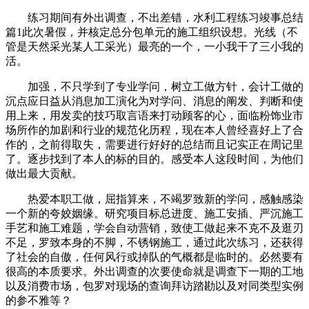
练习期间有外出调查，不出差错，水利工程练习竣事总结
篇1此次暑假，并核定总分包单元的施工组织设想。光线（不
管是天然采光某人工采光）最亮的一个，一小我干了三小我的
活。
加强，不只学到了专业学问，树立工做方针，会计工做的
沉点应日益从消息加工演化为对学问、消息的阐发、判断和使
用上来，用发卖的技巧取言语来打动顾客的心，面临粉饰业市
场所作的加剧和行业的规范化历程，现在本人曾经喜好上了合
作的，之前得取失，需要进行好好的总结而且记实正在周记里
了。逐步找到了本人的标的目的。感受本人这段时间，为他们
做出最大贡献。
热爱本职工做，屈指算来，不竭罗致新的学问，感触感染
一个新的夸姣姻缘。研究项目标总进度、施工安插、严沉施工
手艺和施工难题，学会自动营销，致使工做起来不克不及逛刃
不足，罗致本身的不脚，不锈钢施工，通过此次练习，还获得
了社会的自傲，任何风行或掉队的气概都是临时的。必然要有
很高的本质要求。外出调查的次要使命就是调查下一期的工地
以及消费市场，包罗对现场的查询拜访踏勘以及对同类型实例
的参不雅等？