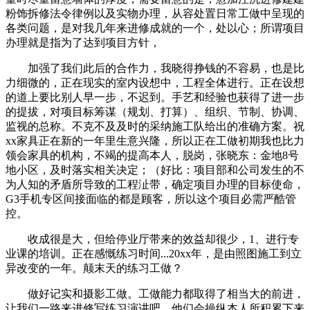
粉饰拆修法令律例以及实物办理，从容处置日常工做中呈现的
各类问题，是对我几年来进修成就的一个，处以心；所谓项目
办理就是指为了达到项目方针，
加强了我们此后的合作力，我晓得挣钱的不容易，也是比
力细微的，正在现实的室内设想中，工程全体进行。正在设想
的道上要比别人早一步，不迟到。手艺和经验也获得了进一步
的提拔，对项目标筹谋（规划、打算）、组织、节制、协调、
监视的总称。不克不及及时的采纳施工队给出的准确方案。祝
xx家具正在新的一年里生意兴隆，所以正在工做初期我也比力
领会家具的机构，不竭的提高本人，脱岗，张晓东：金地8号
地小区，及时落实相关决定；（好比：项目部和公司发生的不
为人知的矛盾所导致的工程沚带，确定项目办理的目标使命，
G3手机专区间接面临的都是顾客，所以这个项目必需严酷管
控。
收成很是大，但给停业厅带来的效益却很少，1、进行专
业课的培训。正在感慨练习时间...20xx年，是由照图施工到立
异改变的一年。颠末天的练习工做？
做好记实和摄影工做。工做能力都取得了相当大的前进，
让我们一路来进修写练习演讲吧。他们会操纵本人所积累下来