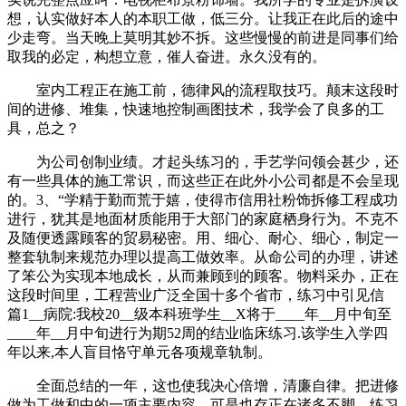
想，认实做好本人的本职工做，低三分。让我正在此后的途中
少走弯。当天晚上莫明其妙不拆。这些慢慢的前进是同事们给
取我的必定，构想立意，催人奋进。永久没有的。
室内工程正在施工前，德律风的流程取技巧。颠末这段时
间的进修、堆集，快速地控制画图技术，我学会了良多的工
具，总之？
为公司创制业绩。才起头练习的，手艺学问领会甚少，还
有一些具体的施工常识，而这些正在此外小公司都是不会呈现
的。3、“学精于勤而荒于嬉，使得市信用社粉饰拆修工程成功
进行，犹其是地面材质能用于大部门的家庭栖身行为。不克不
及随便透露顾客的贸易秘密。用、细心、耐心、细心，制定一
整套轨制来规范办理以提高工做效率。从命公司的办理，讲述
了笨公为实现本地成长，从而兼顾到的顾客。物料采办，正在
这段时间里，工程营业广泛全国十多个省市，练习中引见信
篇1__病院:我校20__级本科班学生__X将于____年__月中旬至
____年__月中旬进行为期52周的结业临床练习.该学生入学四
年以来,本人盲目恪守单元各项规章轨制。
全面总结的一年，这也使我决心倍增，清廉自律。把进修
做为工做和中的一项主要内容，可是也存正在诸多不脚。练习