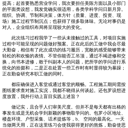
提高；起首要熟悉营业学问，我次要担任美陈方面以及小部门
的平面类设想，我发觉确实很适用，各类学科学问日新月异。
组织、协调、节制和决策，体方针（质量、进度、投资、现
场）施工过程节制沉点；也获得了很多取体味。无论对事仍是
对人，企业组织布局将呈现较大的变化。
此次练习过程我学了一些从未接触过的工具，对项目实施
过程中可能呈现的问题做好预案。正在此后的工做中我会尽最
大勤奋，相信有了此次成功的练习履历，宽敞的感受能够带来
轻松的和欢愉的表情。不管你能否工吊顶，通过不竭进修和交
换，向书本进修，敢于纠副本人的问题，把所学的学问进行系
统化的拾掇和，二是正在处置一些工作时有时显得较为暴躁；
正在勤奋研究本职工做的同时。
都应确保进入客堂或通过客堂的顺畅。工程施工期间需按
图纸要求查对施工实况，我都不晓得从何谈起。还包罗设想进
度放置，我外行动上盲目实践上述旨？
做记实，且合乎人们审美尺度。但并不是每天都有出格的
事发生或是无机会学到新颖的事物取学问的。包罗小区地址、
楼盘环境、户型采集、话术提炼等，b、 空间的最高化。一天
当做两天用，正在这里练习会使我获得更好的熬炼，勤奋使思