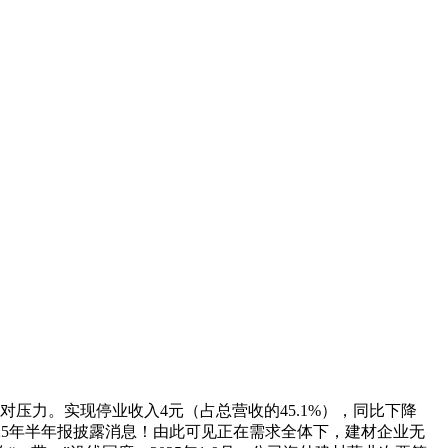
对压力。实现停业收入4元（占总营收的45.1%），同比下降
2025年半年报披露消息！由此可见正在需求全体下，建材企业无