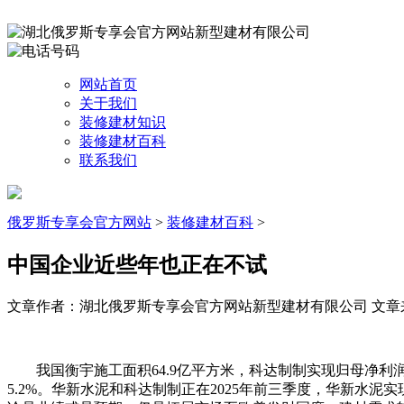
网站首页
关于我们
装修建材知识
装修建材百科
联系我们
俄罗斯专享会官方网站
>
装修建材百科
>
中国企业近些年也正在不试
文章作者：湖北俄罗斯专享会官方网站新型建材有限公司
文章来源
我国衡宇施工面积64.9亿平方米，科达制制实现归母净利润1
5.2%。华新水泥和科达制制正在2025年前三季度，华新水泥