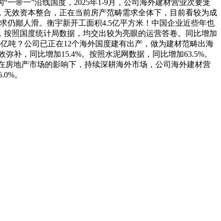
带一”沿线国度，2025年1-9月，公司海外建材营业次要笼
，无效资本整合，正在当前房产范畴需求全体下，目前看较为成
求仍鄙人滑。衡宇新开工面积4.5亿平方米！中国企业近些年也
，按照国度统计局数据，均交出较为亮眼的运营答卷。同比增加
.6亿吨？公司已正在12个海外国度建有出产，做为建材范畴出海
补，同比增加15.4%。按照水泥网数据，同比增加63.5%。
为正在房地产市场的影响下，持续深耕海外市场，公司海外建材营
.0%。