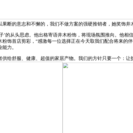
以果断的意志和不懈的，我们不做方案的强硬推销者，她奖饰井
’的从头思虑。他出格寄语井木粉饰，将现场氛围推向。他相信
木粉饰首店剪彩，“感激每一位选择正在今天取我们配合将来的
业能力。
供给舒服、健康、超值的家居产物。我们的方针只要一个：让