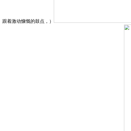
跟着激动慷慨的鼓点，）