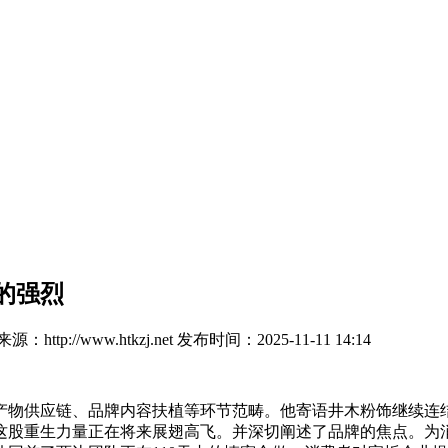
的强烈
：http://www.htkzj.net
发布时间：2025-11-11 14:14
物供应链、品牌内容扶植等环节范畴。他寄语井木粉饰继续连结
这股重生力量正在将来展翅高飞。并深切阐述了品牌的焦点。为消