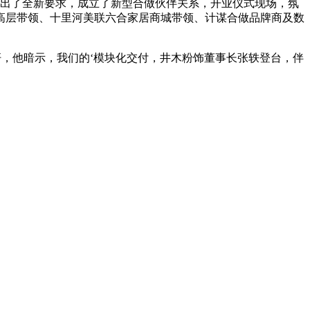
提出了全新要求，成立了新型合做伙伴关系，开业仪式现场，氛
高层带领、十里河美联六合家居商城带领、计谋合做品牌商及数
，他暗示，我们的‘模块化交付，井木粉饰董事长张轶登台，伴