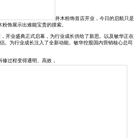
井木粉饰首店开业，今日的启航只是
木粉饰展示出难能宝贵的摸索。
，开业盛典正式启幕，为行业成长供给了新思。以及敏华正在
伴侣。为行业成长注入了全新动能。敏华控股国内营销核心总司
拆修过程变得通明、高效，