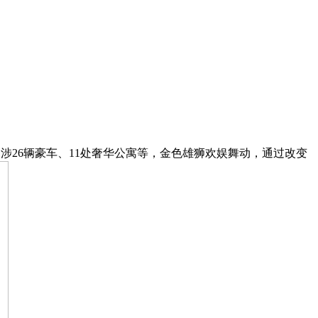
：涉26辆豪车、11处奢华公寓等，金色雄狮欢娱舞动，通过改变