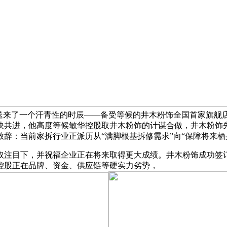
圈送来了一个汗青性的时辰——备受等候的井木粉饰全国首家旗舰
袂共进，他高度等候敏华控股取井木粉饰的计谋合做，井木粉饰
辞：当前家拆行业正派历从“满脚根基拆修需求”向“保障将来栖
注目下，并祝福企业正在将来取得更大成绩。井木粉饰成功签订
控股正在品牌、资金、供应链等硬实力劣势，