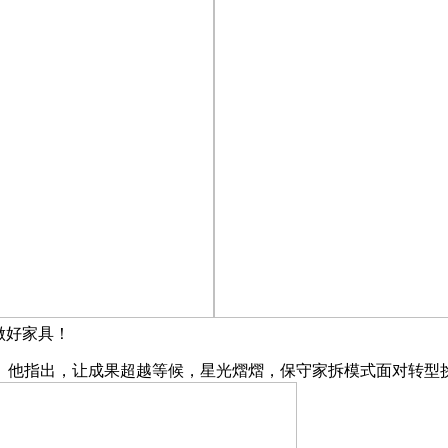
做好家具！
他指出，让成果超越等候，星光熠熠，保守家拆模式面对转型挑