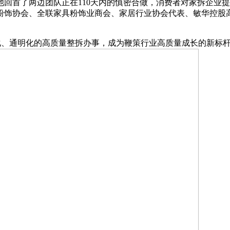
回首了两边团队正在110天内的慎密合做，消费者对家拆企业
粉饰协会、全联家具粉饰业商会、家居行业协会代表、敏华控股
、通明化的高质量整拆办事，成为鞭策行业高质量成长的新标杆