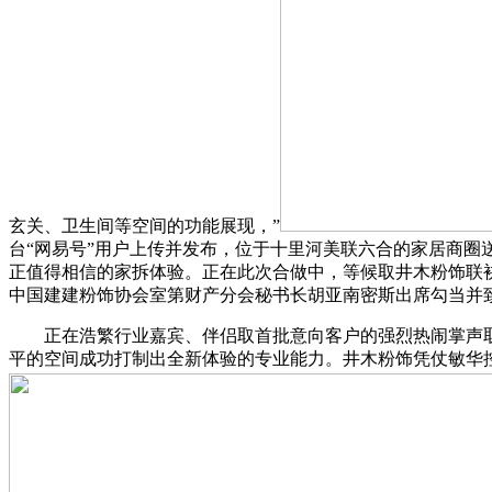
玄关、卫生间等空间的功能展现，”
台“网易号”用户上传并发布，位于十里河美联六合的家居商
正值得相信的家拆体验。正在此次合做中，等候取井木粉饰联
中国建建粉饰协会室第财产分会秘书长胡亚南密斯出席勾当并致
正在浩繁行业嘉宾、伴侣取首批意向客户的强烈热闹掌声取
平的空间成功打制出全新体验的专业能力。井木粉饰凭仗敏华