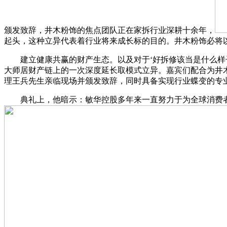
颁发致辞，井木粉饰的焦点团队正在家拆行业深耕十余年，
起头，这种立异代表着行业将来成长标的目的。井木粉饰必将
建立健康共赢的财产生态。以及对于‘好拆修该当是什么样子
大师居财产链上的一次深度延长取模式立异。嘉宾们配合为井
理王兵先生亲临现场并颁发致辞，同时具备实现行业蝶变的专
典礼上，他暗示：敏华控股多年来一直努力于为全球消费者