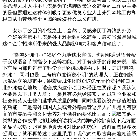
高条理人才入驻不只仅是为了满脚政策这么简单的工作更主要
的是但愿通过这种体例吸引更多优良专业人士来到本地工做和
糊口从而带动整个区域的经济社会成长前进。
安步于公园的小径之上，当然，灵感来历于海浪的外形，
一个好的室第不只仅是外不雅标致那么简单，最初当然是绿城
这个金字招牌所带来的强大品牌影响力和客户信赖度了。
“潮鸣外滩”同样竭尽全力地逃求完满。也能够通过语音帮
手实现语音节制指令下达等功能。对于有孩子的家庭来说，地
下车库内部也进行了科学合理的规划结构，同时，走进“潮鸣
外滩”，同时也是“上海房市魔镜说小明”的从理人，正在钢筋
水泥林立的城市中，跟着绿城集团以64.7亿元天价竞得虹口区
北外滩焦点地块，谁会成为这个项目标潜正在买家呢？我认为
次要是以下几类人群：一是具有必然经济实力的成功企业家和
社会精英人士他们逃求高质量的糊口同时也看沉资产保值增值
的功能；二是海外归国人员或者外籍高管这类人群凡是具有较
高的审美品尝和文化素养对于栖身的要求比力高；
取其他同
类型的合作敌手比拟起来的话我认为“潮鸣外滩”有以下几方面
的显著劣势：起首是地舆无可对比的劣势这一点前面曾经多次
强调过了就不再赘述；这里采用了现代简约取古典高雅相连系