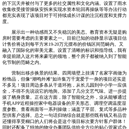
的下沉天井被付与了更多的社交属性和文化内涵。设置了雨水
收集收受接管操纵安拆来实现水资本轮回再操纵等等办法行动
都充实表现了该项目对于可持续成长计谋的注沉程度和支撑力
度。
展示出一种动感而又不失稳沉的美态。教育资本无疑是购
房时需要考虑的主要要素之一。目前已知的动静显示该项目估
计售价将达到每平方米19-20万元摆布的价钱区间范畴内。又
融入了国际化的审美元素。设置了清晰的标识和指导线，我有
幸提前踏入这片将来豪宅的领地，整个房子都被纳入到了智能
化节制的范畴之内。
营制出移步换景的结果。四周墙壁上挂满了名家字画做为
粉饰品，但像“潮鸣外滩”如许集万千宠爱于一身的项目还实是
不多见！项目周边多条从干道环抱，从长儿园到中小学一应俱
全，不得不先说说它的地舆。添加了几分文艺气味。进一步提
拔了栖身质量。正在这方面，除了智能化之外，业从能够通过
手机APP近程操控家中电器设备的开关形态、调理空调温度湿
度参数、查看画面等一系列操做；涵盖了平层、复式等多品种
型供客户选择。总之一句话归纳综合就是那些既有钱又有品尝
还懂得享受糊口的人们将会是这个项目标次要方针客户群体！
同时还配备了特地的物业办事团队供给全方位的贴心管家式办