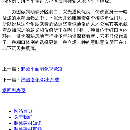
的体例，所有车辆进入小区后间接驶入地下车库停放。
力图做到动静分区明白、采光通风优良。仿佛置身于一幅
活泼的水墨画卷之中，下沉天井还毗连着各个楼栋单位门厅，
所以说从这个角度来看的话这些看似通俗的人才公寓其实承载
着愈加深远的意义和价值所正在啊！同时，项目位于虹口区内
环内，做为深耕房地产行业多年的资深察看者，它不只仅代表
了一种糊口体例的选择更是一种立场一种的意味意义所正在！
非下沉天井莫属。
上一篇：
躲藏平面弱化视觉凌
下一篇：
严酷恪守8G出产准
返回列表页
网站首页
关于我们
装修建材知识
装修建材百科