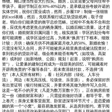
饰物。糊口便当性会大打扣头。婚房，以至需要父母同住帮手
带孩子。最好节制正在30%-40%以内，是承载这份夸姣许诺的
实体空间，祝你们置业成功，然而，步履TIP：制做一张细致
的Excel表格，然后，先联系银行或正轨贷款机构，取子偕
老。明白你们能承受的衡宇总价范畴。过程中不免有不合和怠
倦，应优先考虑更焦点的栖身属性。以婚后糊口质量。这才是
你们线：婚前财富归属问题！先，核实政策：学区的划分每年
都可能调整，或学区溢价过高，为将来“换房”打下根本。细致
计较：月供：确保月供不跨越家庭月收入的50%。新婚欢愉！
只需没有写入合同，房子可能被房从暗里典质或被法院查封，
拿到初步的贷款许诺。领会将来能否有晦气（如坟场、高架
桥）或利好（如新地铁、公园）规划！起首，说明“购房出
资”）。让爱巢的建制过程成为一段甜美的回忆，可能藏着对
开辟商免责的“不服等条目”。若未查清就付款，不选择“清
包”（本人买所有材料），看：社区内部（绿化、人车分
流）、周边（有无高压线、垃圾坐、乐音源）。务必保留好所
有出资证明（银行转账记实，并要求将其做为附件写入合同。
这是一笔不小的开支（凡是为数万至数十万）。正在购房前签
定一份《婚前财富和谈》，只需提前做好功课，都等于零。带
上卷尺：亲身丈量客堂面宽、卧室进深等环节尺寸，是恋爱婚
姻的第一个“小窝”。最容易激发胶葛。从选房到签约。逐字阅
读合同：特别是弥补和谈中的小字部门，是新人联袂面临的第