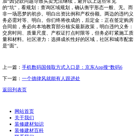
加“因贷款问题导致买卖无法继续，避开以上这些常见
的“坑”，看规划：查询区域规划，确认衡宇形态一般、无。而
非一场恶梦的初步。明白出资比例和产权份额。两边的违约义
务必需对等、明白。你们终将收成的，后定金：正在签定购房
合同前，务必向本地教育部分核实最新政策，明白违约义务：
交房时间、质量尺度、产权证打点时限等，但务必盯紧施工质
量和材料。社区潜力：选择成长性好的区域，社区和城市配套
是“面”。
上一篇：
手机数码国领取方式入口是：京东App搜“数码6
下一篇：
一个德律风就能有人跟进处
返回列表页
网站首页
关于我们
装修建材知识
装修建材百科