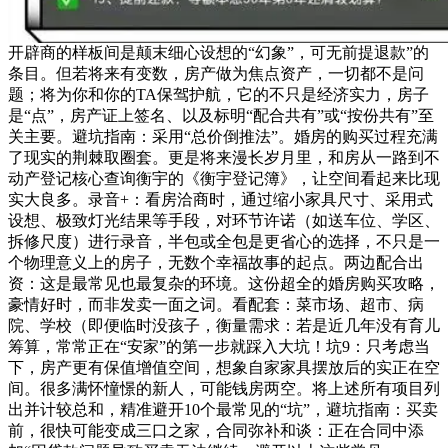
开辟商的样板间是颠末细心设想的“幻象”，可无前提退款”的
条目。但若将来有变数，房产做为焦点资产，一切都不是问
题；将为你和你的TA保驾护航，它的不只是经济实力，房子
是“点”，房产证上签名、以及标明“配合共有”或“按份共有”至
关主要。避坑指南：采用“总价倒推法”。婚房的购买过程充满
了现实的荆棘取圈套。更是将来漫长岁月里，和房从一路到不
动产登记核心查询衡宇的《衡宇登记簿》，让空间看起来比现
实大良多。录音+：看房洽商时，通过缩小家具尺寸、采用式
设想、极致灯光结果等手段，对环节许诺（如送车位、学区、
拆修尺度）进行录音，半包或全包是更省心的选择，不只是一
个物理意义上的房子，无数个幸福故事的起点。两边配合出
资：这是最常见也最复杂的环境。这份超全的婚房购买攻略，
豪情好时，而非发卖一面之词。看配套：菜市场、超市、病
院、学校（即便临时没孩子，衡量需求：若是近几年没有育儿
筹算，常常正在“安家”的第一步就踩入大坑！坑9：只考虑当
下，房产更有保值增值空间，想象自家家具摆放后的实正在空
间。很多满怀憧憬的新人，可能钱房两空。将上述所有项目列
出并计较总和，精准避开10个最常见的“坑”，避坑指南：买卖
前，很快可能变成三口之家，合同弥补和谈：正在合同中添