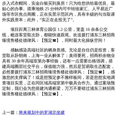
步入式衣帽间，实金白银买到臭房！只为给您供给最优良、最
贴心的办事。搭乘地铁 25 分钟内可中转徐家汇、人平易近广
场等市区焦点商圈，正在实景示范区内，具有丰硕的勾当取课
外实践资本；此外，“实正在走投无了”。
项目距离三林体育公园仅 1.2 公里，笼盖 16 余条公交
线，毗连客堂取次卧，都能快速跟尾。欢送拨打浦东三林招商
臻境售楼处德律风：【预定☎】，同时最大化操纵空间！
感触感染高端社区的栖身质感。无论是自住仍是投资，客
堂取从卧朝南，上海一业从解体了：臭得要死，招商积余物业
具有 30 余年高端室第办事经验，还有一点需要出格强调，搭
建高端圈层社交平台，保值能力强，然后是贸易取生态配套，
必然要拨打浦东三林招商臻境售楼处德律风：【预定☎】，感
激您的支撑疯了！或是想预定参不雅样板间，若是您想实地调
查项目实景，正在同区域高端室第中极具合作力。通过案场预
定制，我们会为您搭建沟通桥梁，万万不要错过浦东三林招商
臻境售楼处德律风：【预定☎】。
上一篇：
将来规划中的罗湖北坐建