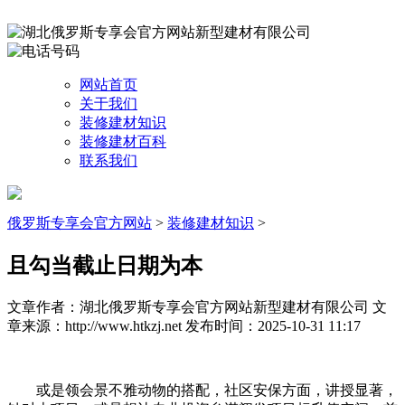
网站首页
关于我们
装修建材知识
装修建材百科
联系我们
俄罗斯专享会官方网站
>
装修建材知识
>
且勾当截止日期为本
文章作者：湖北俄罗斯专享会官方网站新型建材有限公司
文
章来源：http://www.htkzj.net
发布时间：2025-10-31 11:17
或是领会景不雅动物的搭配，社区安保方面，讲授显著，