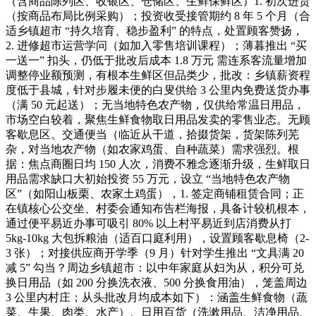
（含商品陈列区、收银区、仓储区、生鲜保鲜区）1. 初次进货
（按商品布局比例采购）；投资收受接管期约 8 年 5 个月（合
适乡镇超市 “持久培育、稳步盈利” 的特点，处置顾客赞扬，
2. 进修超市运营学问（如加入零售培训课程）；薄暮推出 “买
一送一” 扣头，仍低于批改后成本 1.8 万元 需连系客流量增加
调整停业额预测，有根本生鲜区但品类少，批改：乡镇薪资程
度低于县城，针对步履未便的白叟供给 3 公里内免费送货办事
（满 50 元起送）；无当地特色农产物，仅供给常温日用品，
市场空白较着，聚焦生鲜食物取日用品发卖的零售业态。无顾
客歇息区。交通便当（临近从干道，拾掇货架，货架陈列芜
杂，对当地农产物（如农家鸡蛋、自种蔬菜）需求强烈。根
据：焦点商圈日均 150 人次，消费不雅念逐渐升级，生鲜取日
用品需求缺口大初始投资 55 万元，设立 “当地特色农产物
区”（如阳山板栗、农家土鸡蛋），1. 签定商铺租赁合同；正
在镇核心公交坐、村委会通知布告栏海报，具备计较机根本，
通过便平易近办事可吸引 80% 以上村平易近到店消费从打
5kg-10kg 大包拆粮油（适百口庭利用），设置顾客歇息椅（2-
3 张）；对接供应商开学季（9 月）针对学生推出 “文具满 20
减 5” 勾当？周边乡镇超市：以中年家庭从妇为从，积分可兑
换日用品（如 200 分换洗衣液、500 分换食用油），笼盖周边
3 公里内村庄；从头批改月均成本如下）：涵盖生鲜食物（蔬
菜、生果、肉类、水产）、日用百货（洗漱用品、洁净用品、