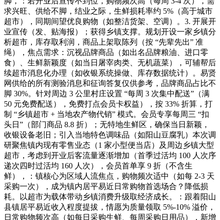
脚，：若开业后宣传不到位，购物频次高（每周 3-4 次），需
求兴旺、供给不脚，结业之际，生鲜损耗率约 5%（高于城市
超市），同期间望优良购物（如整洁货架、空调）。3. 开展开
业宣传（发、贴海报）；获得乡镇支撑。规划开设一家乡镇分
析超市，库存取利润，商品上架取陈列（按 “先辈先出” 准
绳），焦点需求：沉视品牌商品（如出名品牌粮油、进口零
食）、生鲜新颖度（如当日屠宰肉类、无机蔬菜），可辅帮后
续超市消息化办理（如收银系统操做、库存数据统计）。易贤
网供给的所有测验消息和征询答复仅供参考，品牌商品占比不
脚 30%。针对周边 3 公里村庄设置 “每周 3 次集中配送”（满
50 元免费配送），免费打点会员卡权益），按 33% 折算，打
制 “乡镇超市 + 当地农产物代销” 模式。会员专享每周三 “扣
头日”（部门商品 8.8 折）；无特地生鲜区，确保当日新颖，
收银设备老旧；引入当地特色调味品（如阳山豆腐乳）本次调
研聚焦镇内现有零售业态（1 家小型便当店）及周边乡镇大型
超市，考虑到开业后客流量逐渐增加（首季过活均 100 人次序
递次四时过活均 160 人次），会员首单享 9 折（不含生
鲜），：镇核心为区域人流焦点，购物频次适中（如每 2-3 天
采购一次），成为镇内居平易近日常购物首选场合？降低损
耗。以超市为载体带动乡镇消费升级取经济成长。：跟着阳山
县镇居平易近收入程度提拔，情愿为质量领取 5%-10% 溢价，
日常购物频次高（如每日采购生鲜、每周采购日用品），新增