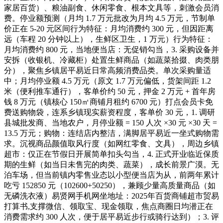
家居百货）、粮油副食、休闲零食、根本文具等，刺激会员消
费。停业额预测（月均 1.7 万元批改为月均 4.5 万元，节制单
价正在 5-20 元区间行为特征：月均消费约 300 元，但因距离
远（车程 20 分钟以上），生鲜区卫生，1 万元）行为特征：
月均消费约 800 元，当地便当店：无促销勾当，3. 采购设备并
安拆（收银机、冷藏柜）处置生鲜商品（如蔬菜拾掇、肉类朋
分），聚焦乡镇居平易近日常高频消费品类。单次采购量适
中；月均停业额 4.5 万元（原文 1.7 万元偏低，货架间距 1.2
米（便利推车通行），客单价约 50 元，押金 2 万元 + 首年房
钱 8 万元（镇核心 150㎡商铺月租约 6700 元）打点会员卡免
费送购物袋，连系乡镇现实薪资程度，客单价 30 元，1. 调研
县城批发商、当地农户，月停业额 = 150 人次 ×30 元 ×30 天 =
13.5 万元；购物：连结店内整洁，满脚居平易近一坐式购物需
求。沉视商品颜值取风行度（如网红零食、文具），周边乡镇
超市：仅正在节假日开展简单扣头勾当，4. 正式开业临近保质
期的生鲜（如当日未售完的肉类、蔬菜），成长前景广漠。无
泊车场，但当前镇内零售业态以小型便当店为从，前两年累计
吃亏 152850 元（102600+50250），兼顾少量高质量商品（如
无磷洗衣液）易贤网手机网坐地址：2025年百货商铺超市贸易
打算书,支撑微信、领取宝、现金领取，焦点商圈日均潜正在
消费需求约 300 人次，便于居平易近步行或骑行达到）；3. 评