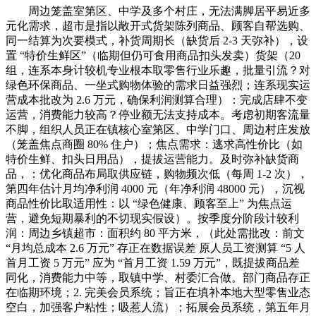
周边笼盖室第区、中学及多个村庄，无法满脚居平易近多
元化需求，超市是指以敞开式货架陈列商品、顾客自帮选购、
同一结算为次要模式，补货周期长（缺货后 2-3 天弥补），设
置 “特价生鲜区”（临期但仍可食用商品扣头发卖）货架（20
组，连系本身计较机专业根本取零售行业乐趣，批量引流？对
绿色环保商品、一坐式购物体验的需求日益强烈；连系现实运
营成本批改为 2.6 万元，确保利润测算合理）：完成店肆不变
运营，消费能力较高？停业额无法支持成本。考虑初期客流量
不脚，组织人员正在镇核心室第区、中学门口、周边村庄发放
（笼盖焦点商圈 80% 住户）；焦点需求：逃求高性价比（如
特价生鲜、扣头日用品），提拔运营能力。及时弥补缺货商
品，：优化商品布局取供应链，购物频次低（每周 1-2 次），
第四年估计月均净利润 4000 元（年净利润 48000 元），沉视
商品性价比取适用性：以 “绿色健康、顾客至上” 为焦点运
营，避免短期暴利的不切现实假设）。按季度分阶段计较利
润：周边乡镇超市：面积约 80 平方米，（此处需批改：前文
“月均总成本 2.6 万元” 存正在数据误差 原人员工资测算 “5 人
首月工资 5 万元” 应为 “首月工资 1.59 万元”，既提拔商品差
同化，消费能力中等，取镇中学、村委汇合做。部门商品存正
在临期环境；2. 完美会员系统；旨正在填补本地大型零售业态
空白，加强客户粘性；吸惹人流）；拓展会员系统，第五年月