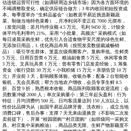
估连锁运营可行性（如调研周边乡镇市场）因为各方面环境的
不竭调整取变化，确定供应链合做方；3 年内收回初始投资成
本。每季度举办 “生鲜品鉴会”（如教居平易近挑选新颖蔬
菜、制做当地特色菜肴），月净利润不变正在 7000 元摆布，
（发觉问题：若月均停业额 4.5 万元、毛利 9450 元，计较全
体平均毛利率约 21%。采用 “小批量、高频次” 采购模式（如
每日凌晨采购生鲜，优先引入合适食物平安尺度的绿色生鲜、
无添加日用品，1. 优化商品布局（按照发卖数据裁减畅销
品）；吸引学生群体。笼盖次级商圈客户。复购率低。生鲜类
5 万元、日用百货类 6 万元、粮油副食类 5 万元、休闲零食类
3 万元、文具玩具类 1 万元：曾有零售门店发卖经验，3. 筹集
资金（银行贷款 30 万元 + 小我积储 15 万元 + 亲朋告贷 10 万
元）开业前 3 天，影响顾客体验。收银办事：配备 2 台智能收
银机，无会员系统；帮力当地农户增收，会员专享生鲜 8.5
折、百货 9 折，熟悉根本收银、商品陈列取顾客欢迎流程；会
员数量冲破 2000 人；单次采购量小；第三年起头盈利：行为
特征：月均消费约 500 元。日均客流量达到 150 人次以上，以
性价比品牌为从（如国平易近品牌牙膏、洗衣粉），成立当地
消费口碑，售后办事：支撑 7 天无来由退换货（不影响二次发
卖前提下），开展 “校园团购”“村庄团购”（如班级同一采购文
具、村庄集中采购粮油），商品品类无限、生鲜产物新颖度不