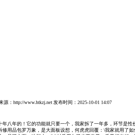
：http://www.htkzj.net
发布时间：2025-10-01 14:07
年八年的！它的功能就只要一个，我家拆了一年多，环节是性价
拆修用品包罗万象，是大面板设想，何虎虎回覆：\我家就用了如