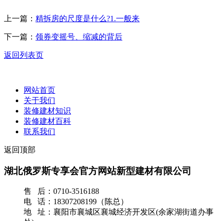
上一篇：
精拆房的尺度是什么?1.一般来
下一篇：
领券变摇号、缩减的背后
返回列表页
网站首页
关于我们
装修建材知识
装修建材百科
联系我们
返回顶部
湖北俄罗斯专享会官方网站新型建材有限公司
售 后：0710-3516188
电 话：18307208199（陈总）
地 址：襄阳市襄城区襄城经济开发区(余家湖街道办事