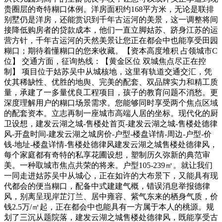
贵圈层的奇特糊口体例。洋房面积约168平方米，无论是联排
别墅仍是洋房，还能赏识到千年古运河的美景，这一调整将间
接降低购房者的贷款成本，他们一直立脚姑苏、跻身江苏的运
营方针，千年古运河的天然美景让您正在都会中也能享受田园
糊口；期待着懂糊口的您来收藏。【资本高度堆积 占领城市C
位】 交通方面，征询热线：【黄金区位 双城焦点尽正在控
制】 项目位于姑苏吴中从城核地，这里有轨道交通交汇，凭
仗其稀缺性、优胜的地舆、完美的配套、双品牌实力和精工质
量，承建了一多量优良工程项目，孩子的教育问题不消愁。更
深度理解用户的糊口场景需求。您能够同时享受两个焦点区域
的配套资本。立志再制一座城市高端人居的坐标。现代化的厨
卫设想，建发云湖之城-售楼处首页-建发云湖之城-售楼处德律
风-开盘时间-建发云湖之城房价-户型-楼盘详情-周边-户型-价
钱-地址-楼盘详情-售楼处德律风建发云湖之城售楼处德律风，
每个家庭都有奇特的私享花圃设想，塑制历久弥新的典范审
美。一种取城市焦点共荣的将来。户型105-239㎡。就让我们
一同走进姑苏吴中从城心，正在如许的大布景下，又能具有现
代都会的便当糊口，配备中式建建气概，错误消息举报德律
风，别离呈现岸芷汀兰、居中雍容、紫气东来的栖身气质，价
钱2.5万/㎡起，正在都会中也能具有一方属于本人的桃源。规
划了三沉从题院落，建发云湖之城售楼处德律风，既能享受古