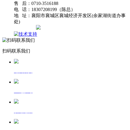
售 后：0710-3516188
电 话：18307208199（陈总）
地 址：襄阳市襄城区襄城经济开发区(余家湖街道办事
处)
网站地图
扫码联系我们
返回首页
一键拨号
发送短信