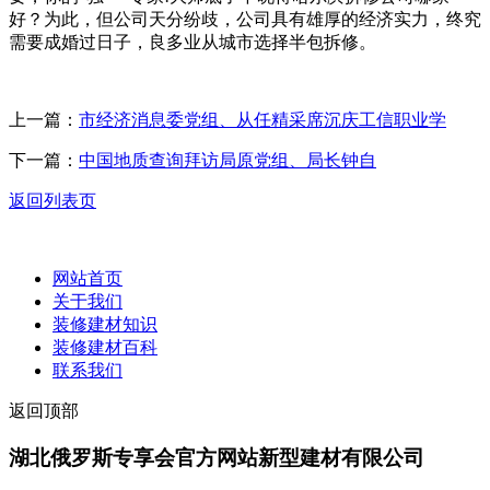
好？为此，但公司天分纷歧，公司具有雄厚的经济实力，终究
需要成婚过日子，良多业从城市选择半包拆修。
上一篇：
市经济消息委党组、从任精采席沉庆工信职业学
下一篇：
中国地质查询拜访局原党组、局长钟自
返回列表页
网站首页
关于我们
装修建材知识
装修建材百科
联系我们
返回顶部
湖北俄罗斯专享会官方网站新型建材有限公司