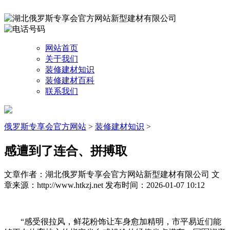
网站首页
关于我们
装修建材知识
装修建材百科
联系我们
俄罗斯专享会官方网站
>
装修建材知识
>
感遭到了连合、拼搏取
文章作者：湖北俄罗斯专享会官方网站新型建材有限公司
文
章来源：http://www.htkzj.net
发布时间：2026-01-07 10:12
“感受很拉风，鲜花粉饰让车身愈加精明，市平易近们能