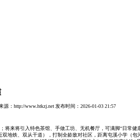
惯
：http://www.htkzj.net
发布时间：2026-01-03 21:57
；将来将引入特色茶馆、手做工坊、无机餐厅，可满脚“日常健
近双地铁、双从干道），打制全龄敌对社区，距离屯溪小学（包