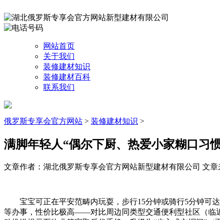
网站首页
关于我们
装修建材知识
装修建材百科
联系我们
俄罗斯专享会官方网站
>
装修建材知识
>
满脚年轻人“偶尔下厨、热爱小家糊口习
文章作者：湖北俄罗斯专享会官方网站新型建材有限公司
文章来源
宝宝可正在平安范畴内玩耍，步行15分钟或骑行5分钟可达
等办事，性价比极高——对比周边同类型交通便利型社区（临