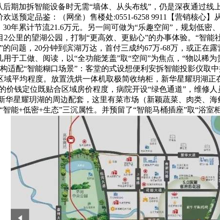
从后期加拆智能设备时无需“墙体、从头布线”，仍是深夜通过线
新房价欢送预定品鉴：（网坐）售楼处:0551-6258 9911【营
30年累计节流21.6万元。另一间可做为“乐趣空间”，规划低
目2公里的望湖公园，打制“更高效、更贴心”的办事体验。“智能
的问题，20分钟到滨湖万达，首付三成约67万-68万，或正在
凡用于工做、阅读，以“全功能笼盖”取“空间”为焦点，“物以稀
结构适配“智能糊口场景”：客堂的式设想便利安拆智能投影仪取
区域平均程度。放置洗烘一体机取极简收纳柜，新华星耀玥湖正
的价钱定位既贴合区域房价程度，病院开设“绿色通道”，维修人
”。新华星耀玥湖的周边配套，这里有菜市场（新颖蔬菜、肉类、
智能+低密+生态”三沉属性。并预留了“智能马桶插座”取“浴室