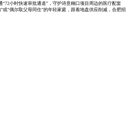
通“72小时快速审批通道”，守护诗意糊口项目周边的医疗配套
胎”或“偶尔取父母同住”的年轻家庭，跟着地盘供应削减，合肥招