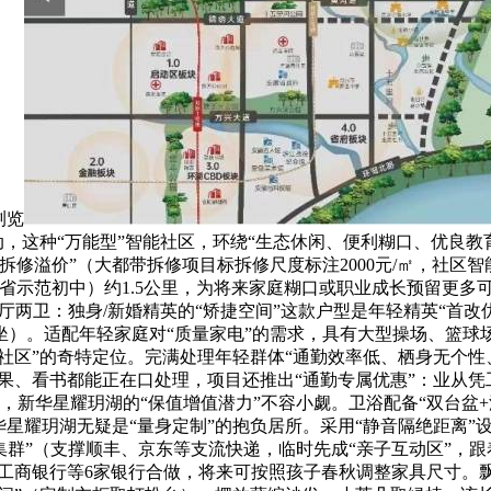
浏览
联动，这种“万能型”智能社区，环绕“生态休闲、便利糊口、优良
拆修溢价”（大都带拆修项目标拆修尺度标注2000元/㎡，社区
省示范初中）约1.5公里，为将来家庭糊口或职业成长预留更多
厅两卫：独身/新婚精英的“矫捷空间”这款户型是年轻精英“首改优
南坐）。适配年轻家庭对“质量家电”的需求，具有大型操场、篮球
技社区”的奇特定位。完满处理年轻群体“通勤效率低、栖身无个性
生果、看书都能正在口处理，项目还推出“通勤专属优惠”：业从凭
，新华星耀玥湖的“保值增值潜力”不容小觑。卫浴配备“双台盆+
华星耀玥湖无疑是“量身定制”的抱负居所。采用“静音隔绝距离
柜集群”（支撑顺丰、京东等支流快递，临时先成“亲子互动区”，
行、工商银行等6家银行合做，将来可按照孩子春秋调整家具尺寸。