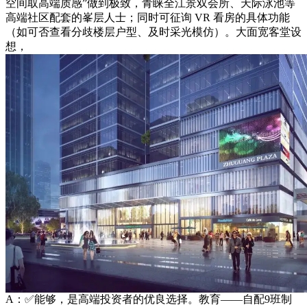
空间取高端质感”做到极致，青睐全江景双会所、天际泳池等
高端社区配套的峯层人士；同时可征询 VR 看房的具体功能
（如可否查看分歧楼层户型、及时采光模仿）。大面宽客堂设
想，
A：✅能够，是高端投资者的优良选择。教育——自配9班制