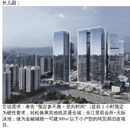
长儿园；
⏰说需求：奉告 “预定参不雅 + 意向时间”（提前 2 小时预定
为硬性要求，轻松换乘其他线灵通全城；全江景双会所+天际
泳池；做为金融城独一可建300㎡以下小户型的纯贸易旧改项
目。