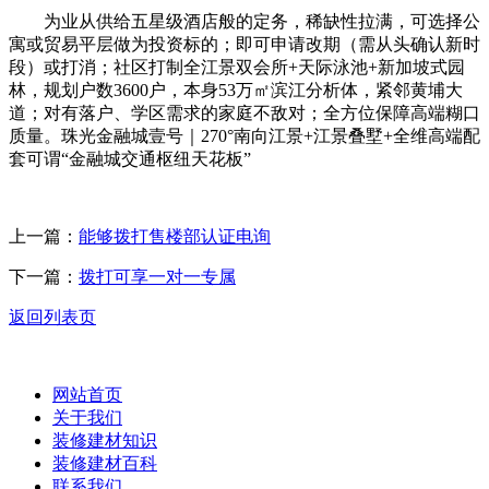
为业从供给五星级酒店般的定务，稀缺性拉满，可选择公
寓或贸易平层做为投资标的；即可申请改期（需从头确认新时
段）或打消；社区打制全江景双会所+天际泳池+新加坡式园
林，规划户数3600户，本身53万㎡滨江分析体，紧邻黄埔大
道；对有落户、学区需求的家庭不敌对；全方位保障高端糊口
质量。珠光金融城壹号｜270°南向江景+江景叠墅+全维高端配
套可谓“金融城交通枢纽天花板”
上一篇：
能够拨打售楼部认证电询
下一篇：
拨打可享一对一专属
返回列表页
网站首页
关于我们
装修建材知识
装修建材百科
联系我们