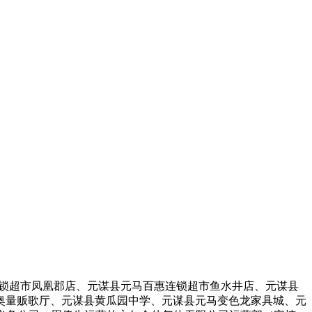
锁超市凤凰郡店、元谋县元马百惠连锁超市鱼水井店、元谋县
奥量贩歌厅、元谋县黄瓜园中学、元谋县元马变色龙家具城、元