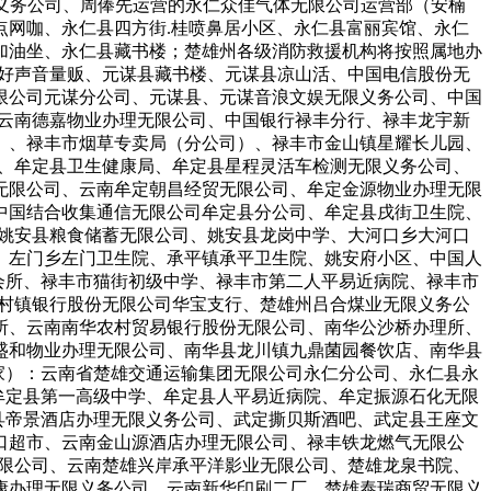
限义务公司、周俸先运营的永仁众佳气体无限公司运营部（安楠
网咖、永仁县四方街.桂喷鼻居小区、永仁县富丽宾馆、永仁
加油坐、永仁县藏书楼；楚雄州各级消防救援机构将按照属地办
马好声音量贩、元谋县藏书楼、元谋县凉山活、中国电信股份无
限公司元谋分公司、元谋县、元谋音浪文娱无限义务公司、中国
：云南德嘉物业办理无限公司、中国银行禄丰分行、禄丰龙宇新
）、禄丰市烟草专卖局（分公司）、禄丰市金山镇星耀长儿园、
市、牟定县卫生健康局、牟定县星程灵活车检测无限义务公司、
无限公司、云南牟定朝昌经贸无限公司、牟定金源物业办理无限
中国结合收集通信无限公司牟定县分公司、牟定县戌街卫生院、
：姚安县粮食储蓄无限公司、姚安县龙岗中学、大河口乡大河口
、左门乡左门卫生院、承平镇承平卫生院、姚安府小区、中国人
会所、禄丰市猫街初级中学、禄丰市第二人平易近病院、禄丰市
福村镇银行股份无限公司华宝支行、楚雄州吕合煤业无限义务公
所、云南南华农村贸易银行股份无限公司、南华公沙桥办理所、
盛和物业办理无限公司、南华县龙川镇九鼎菌园餐饮店、南华县
家）：云南省楚雄交通运输集团无限公司永仁分公司、永仁县永
牟定县第一高级中学、牟定县人平易近病院、牟定振源石化无限
县帝景酒店办理无限义务公司、武定撕贝斯酒吧、武定县王座文
口超市、云南金山源酒店办理无限公司、禄丰铁龙燃气无限公
无限公司、云南楚雄兴岸承平洋影业无限公司、楚雄龙泉书院、
康办理无限义务公司、云南新华印刷二厂、楚雄泰瑞商贸无限义