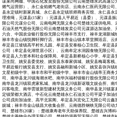
谋莱尚网咖、中国石化发卖股份无限公司云南楚雄永武高速公元
燃气运营部）、永仁金焰燃气老街店、云南永仁医药无限公司
县永定镇时新家具城、永仁县永定镇班师商务宾馆、永仁县永
理准绳，元谋县(15家）：元谋县人平易近（县委）、元谋县
限公司元谋分公司、云南电网无限义务公司楚雄元谋供电局、
石油天然气股份无限公司云南楚雄发卖公司元谋源达加油坐、元
六合、中国农业银行股份无限公司禄丰市支行、禄丰龙湖新城
禄丰市金山镇悦脚轩脚疗店、禄丰市金山镇本草堂脚浴店、云南
牟定县江坡镇高平村长儿园、牟定县安泰核心卫生院、牟定县
公司（牟定县化湖世居小区）、云南牟定水润园食物无限公司
牟定县人力资本和社会保障局、牟定县新桥核心小学、牟定县安
卫生院、姚安县委党校、姚安县东泰家俱城、姚安县梅葛客栈
平易近银行姚安县支行、姚安县融和新城小区、姚安县弥兴镇
文星初级中学、禄丰市和平初级中学、禄丰市金山镇帝王商务文
司、南华县龙川镇海潮水吧、南华兴福村镇银行股份无限公司
南华县龙川镇双虎家私城、南华县龙川镇新讴颂文娱会所、南
闪客电竞、南华雲玻新型建材无限义务公司、南华县龙川镇宴
定镇荣都大酒店、中石化云南楚雄永仁石油支公司平梁子加油
公司戌街加油坐、高平北宸阁、牟定县兴宏化工无限公司云鑫
娱城；禄丰市金山镇昌大收集会所、云南德胜钢铁无限公司动
司、楚雄市(20家）：楚雄康寿老年天助保养院、楚雄吉兴博
楚雄志善物业办理无限公司、楚雄韵源商贸无限公司、楚雄市