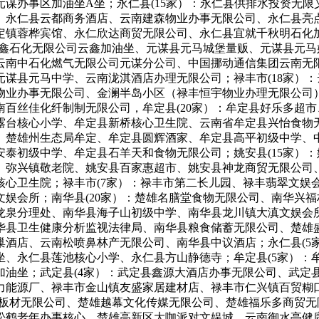
谋办事区加油坐A坐；永仁县(15家）：永仁县供排水投资无
、永仁县云都商务酒店、云南建森物业办事无限公司、永仁县亮点
定镇蓉桦宾馆、永仁欣达商贸无限公司、永仁县宜就千秋明石化
振鑫石化无限公司云鑫加油坐、元谋县元马城堡量贩、元谋县元
云南中石化燃气无限公司元谋分公司、中国挪动通信集团云南无
谋县元马中学、云南泷淇酒店办理无限公司；禄丰市(18家）
物业办事无限公司、金澜半岛小区（禄丰恒宇物业办理无限公司
百丝佳化纤制制无限公司，牟定县(20家）：牟定县好乐多超
露台核心小学、牟定县新桥核心卫生院、云南省牟定县兴怡食物
、楚雄州生态局牟定、牟定县圆辉酒家、牟定县高平初级中学、
泰初级中学、牟定县石羊天和食物无限公司；姚安县(15家）
、弥兴镇敬老院、姚安县百家惠超市、姚安县神龙商贸无限公司
核心卫生院；禄丰市(7家）：禄丰市第二长儿园、禄丰翡翠文娱
娱会所；南华县(20家）：楚雄名膳堂食物无限公司、南华兴
龙泉分理处、南华县海子山初级中学、南华县龙川镇大滇文娱会
华县卫生健康分析监视法律局、南华县粮食储蓄无限公司、楚雄
巢酒店、云南松喷鼻林产无限公司、南华县中议酒店；永仁县(5
坐、永仁县莲池核心小学、永仁县方山静德寺；牟定县(5家）：
加油坐；武定县(4家）：武定县鑫源大酒店办事无限公司、武定
力能源厂、禄丰市金山镇友盛家居建材店、禄丰市仁兴镇百贸糊
科板材无限公司、楚雄越幕文化传媒无限公司、楚雄福乐多商贸
松鹤老年办事核心、楚雄高新区大咖派对文娱城、云南御水亭健