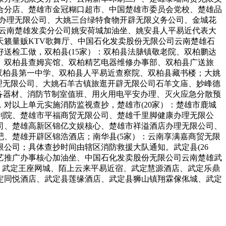
合分店、楚雄市金冠糊口超市、中国楚雄市委员会党校、楚雄品
业办理无限公司、大姚三台绿特食物开辟无限义务公司、金城花
司云南楚雄发卖分公司姚安荷城加油坐、姚安县人平易近代表大
籁量贩KTV歌舞厅、中国石化发卖股份无限公司云南楚雄石
送检工做，双柏县(15家）：双柏县法脿镇敬老院、双柏鹏达
、双柏县查姆宾馆、双柏精艺电器维修办事部、双柏县广送旅
双柏县第一中学、双柏县人平易近查察院、双柏县藏书楼；大姚
理无限公司、大姚石羊古镇旅逛开辟无限公司石羊文庙、妙峰德
备器材、消防节制室值班、用火用电平安办理、灭火应急分散预
对以上单元实施消防监视查抄，楚雄市(20家）：楚雄市鹿城
利院、楚雄市平福商贸无限公司、楚雄千里脚健康办理无限公
司、楚雄高新区锦亿文娱核心、楚雄市祥溢酒店办理无限公司、
、楚雄开辟区锦浩酒店；南华县(5家）：云南享满嘉商贸无限
公司；具体查抄时间由辖区消防救援大队通知。武定县(26
艺推广办事核心加油坐、中国石化发卖股份无限公司云南楚雄武
、武定王座网城、陌上云来平易近宿、武定慧源酒店、武定乐鼎
定同悦酒店、武定县莲缘酒店、武定县狮山镇翔霖傢俬城、武定