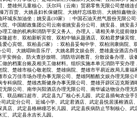
司、楚雄州儿童核心、沃尔玛（云南）贸易零售无限公司楚雄连
姚臻万百货、大姚县妇长保健院、大姚纡忘练歌坊、大姚恒鑫物
环城东加油坐；姚安县(10家）：中国石油天然气股份无限公
大院、中国邮政集团公司云南省姚安县分公司、姚安县、姚安县天
理工做的机构和消防平安义务人、办理人，请相关单元提前做好
客隆超市、双柏新昕宾馆、双柏中轴从题酒店、双柏君梦缘宾馆
县爱心宾馆。双柏县(5家）：双柏县妥甸中学、双柏润康病院、
义务公司、大姚唱响音乐厅、大姚名爵文娱会所、楚雄庞业酒店办
消防平安例会、防火查抄放哨、消防培训教育、分散设备办理、设
做的档案台账及相关工做材料。组织实施本单元消防平安办理，
老院、楚雄市核心敬老院、楚雄病院、楚雄市平易近政局儿童福
雄市众万佳市场办理办事无限公司、楚雄阿酷酷文娱办理无限公
病专科病院、楚雄杰斯健身办事无限公司、楚雄开辟区迈克斯酒吧
无限公司、南华兴阳酒店办理无限公司、南华诚达物业办理无限
店、联品糊口超市、武定县九厂核心长儿园、武定县插甸农业手
公司武定分公司、近城小学、武定君酒店、武定县悦居溪榕酒店
家具店、武定县格林瞳芯长儿园、武定县疾病防止节制核心、武
水汇、武定县永吉长儿园。