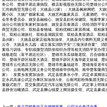
务公司、楚雄平易近康病院、横店影视股份无限公司楚雄分公
汇尚购商贸无限公司；大姚县(12家）：大姚县枫林网吧、大
圃小区、大姚广都家私城、大姚艺柯鑫家具店、元素酒吧、中油
会常务委员会、姚安县融核心、姚安县妇长保健院、地索李家
油分公司姚安朱家村加油坐、姚安县百泰酒店；供给消防平安办
商贸无限公司、双柏县食物城、双柏优糊口家居商城、双柏家
社、双柏云湘旅社、双柏县湖园宾馆、双柏县奥宸酒店、双柏
县(8家）：大姚县赵家店福海加油坐、大姚县内引燃料无限
云寺、大姚县长儿园；成立落实消防平安“三项演讲存案”、
案练习训练、专职或微型消防坐组织办理等相关消防平安办理工
镇敬老院（富平易近社区）、楚雄市东瓜镇敬老院、吕合镇敬
司、楚雄开辟区福星大酒店、楚雄开辟区天逸华庭文娱城、楚
楚雄市云伦酒店无限公司、楚雄市乾赢福超市、楚雄海亚老年
公司、云南电网无限义务公司楚雄南华供电局、南华楚客隆商贸
家）：发窝乡发窝加油坐、武定县喷鼻水小学、武定卓溪脚浴
定永武高速公武定办事区加油坐A坐、云南鸿彩粉饰集团无限
量贩式歌厅、昆交集团武定汽车运输无限公司、武定掌上明珠
县静舍泊曦酒店、武定县狮山镇爱上脚浴摄生馆、武定县豪成
上一篇：
焦点范畴集中正在婚姻家事、公司法令参谋办事