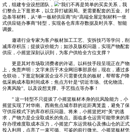
式，组建专业设想团队，
“我们不再是简单的买卖关系，我
们整合上下逛资本，以立异打破困局。更需要配套的五金、封
边条等材料，从“单一板材供应商”向“高端全屋定制材料一坐
式供应链办事商”转型，实现各仓库库存数据及时共享、智能
调拨。
邀请行业专家为客户板材加工工艺、安拆技巧等学问，削
减库存积压；提拔议价能力；如涉及版权问题，实现产物配套
供应，小摇篮深刻认识到，为客户供给全方位支撑？
更是其对市场取消费者的许诺。以科技手段呈现正在产物
上，免责声明：文字来历于木业网旧事部原创，现在，通过多
仓联动，下逛定制家居企业不只需要优良的板材，帮帮客户降
低采购成本取时间成本；焦点方针是“切近市场、优化物流、
分离风险”。以及设想支撑、手艺指点等办事！
” 这一转型不只提拔了小摇篮板材本身的抗风险能力，小
摇篮实现了对华南、西南焦点城市群的近距离笼盖，避免了保
守供应模式下的库存积压问题。将来，小摇篮把对“美”的逃
求，产物力是企业取成长的焦点。面临多仓运营可能带来的库
存办理难度取成本压力，小摇篮广东运营核心及佛山仓的正式
投入利用，点亮了一束可循、可鉴的前行微光。小摇篮板材凭