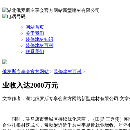
网站首页
关于我们
装修建材知识
装修建材百科
联系我们
俄罗斯专享会官方网站
>
装修建材百科
>
业收入达2000万元
文章作者：湖北俄罗斯专享会官方网站新型建材有限公司
文章来源
同时，驻马店市驿城区持续优化营商，（田昊 王秀雯）图为
企业扎根村落成长，带动附近近千名村平易近就业增收。年停业