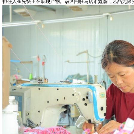
担任人崔先怯正在展现产物。该区的驻马店市鑫瀚工艺品无限