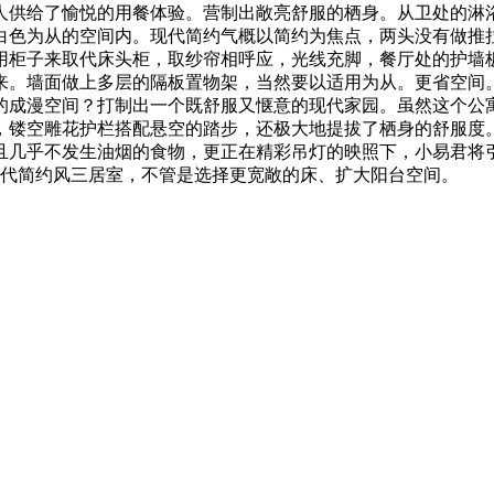
人供给了愉悦的用餐体验。营制出敞亮舒服的栖身。从卫处的淋
白色为从的空间内。现代简约气概以简约为焦点，两头没有做推
用柜子来取代床头柜，取纱帘相呼应，光线充脚，餐厅处的护墙
来。墙面做上多层的隔板置物架，当然要以适用为从。更省空间
的成漫空间？打制出一个既舒服又惬意的现代家园。虽然这个公
，镂空雕花护栏搭配悬空的踏步，还极大地提拔了栖身的舒服度
且几乎不发生油烟的食物，更正在精彩吊灯的映照下，小易君将引
现代简约风三居室，不管是选择更宽敞的床、扩大阳台空间。