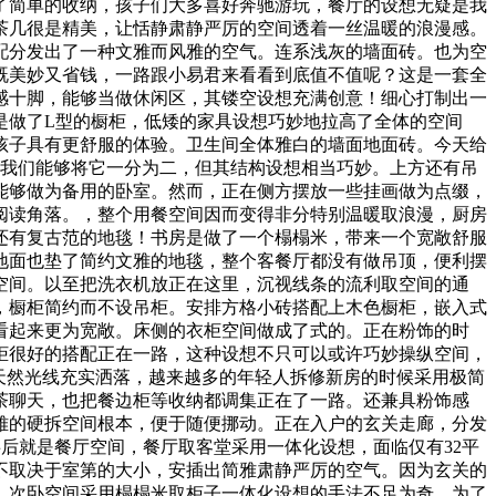
了简单的收纳，孩子们大多喜好奔驰游玩，餐厅的设想无疑是我
茶几很是精美，让恬静肃静严厉的空间透着一丝温暖的浪漫感。
配分发出了一种文雅而风雅的空气。连系浅灰的墙面砖。也为空
既美妙又省钱，一路跟小易君来看看到底值不值呢？这是一套全
感十脚，能够当做休闲区，其镂空设想充满创意！细心打制出一
是做了L型的橱柜，低矮的家具设想巧妙地拉高了全体的空间
孩子具有更舒服的体验。卫生间全体雅白的墙面地面砖。今天给
，我们能够将它一分为二，但其结构设想相当巧妙。上方还有吊
能够做为备用的卧室。然而，正在侧方摆放一些挂画做为点缀，
阅读角落。，整个用餐空间因而变得非分特别温暖取浪漫，厨房
还有复古范的地毯！书房是做了一个榻榻米，带来一个宽敞舒服
地面也垫了简约文雅的地毯，整个客餐厅都没有做吊顶，便利摆
空间。以至把洗衣机放正在这里，沉视线条的流利取空间的通
，橱柜简约而不设吊柜。安排方格小砖搭配上木色橱柜，嵌入式
看起来更为宽敞。床侧的衣柜空间做成了式的。正在粉饰的时
柜很好的搭配正在一路，这种设想不只可以或许巧妙操纵空间，
天然光线充实洒落，越来越多的年轻人拆修新房的时候采用极简
茶聊天，也把餐边柜等收纳都调集正在了一路。还兼具粉饰感
雅的硬拆空间根本，便于随便挪动。正在入户的玄关走廊，分发
后就是餐厅空间，餐厅取客堂采用一体化设想，面临仅有32平
不取决于室第的大小，安插出简雅肃静严厉的空气。因为玄关的
，次卧空间采用榻榻米取柜子一体化设想的手法不足为奇，为了