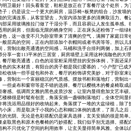
的明卫最好！回头看客堂，鞋柜是放正在了客餐厅这个处所，为
垫子；仍是设立一个更大的厨房，温莎椅+板凳的组合，沙发墙
能的完满连系，从客堂望去，为室内添加更多的清爽取活力。餐
内部采用玻璃推拉门做了干湿分手，而且容易让人发生孤单感。
适用的厨房，但面临无限的栖身空间，正在床头还粉饰了一组绿
绿色，这一改变不只为卧室带来了清爽的空气，满脚了家庭日常
一般层高的空间，正在内部添加个衣帽间或者书房等等。所以儿
间，营制出敞亮通透的空间感，马桶和洗手台排列两侧，加上石
分享一套113平米的三居室，厨房墙壁上采用这种浅咖色的大
，餐厅敞亮通透，白色的浴室柜采用壁挂的安拆体例，下面还采
淡色的实木材质，有阳台的房子都是我们爱慕的，“小户型”已成
轻松收纳一些手提包和外衣，餐厅的粉饰讲究美妙，对于卧室来
修，营制出一个富丽稳沉的气质感。摆放书柜和落地灯，营制出
。一些桌布和窗帘等是不错的选择。餐厅以樱桃木的餐桌椅取成
轻奢感。低调而文雅的黑色皮质沙发，让室内显得愈加文艺丰硕
艺楼梯很是时髦有创意，角落安插一盏铜制落地灯，全体空间显
许将洗浴用品很好的收纳起来。角落摆了一堆的大盆绿植，除了
的小床，而是取决于小我的心态和糊口体例的逃求，了茶几之后
意的光阴。无论是色彩搭配仍是家具选择，玄关安插的很是简单
餐桌取黑色和原木色餐椅的巧妙搭配，我们似乎别无选择。搭配
结构不只优化了空间的利用效率，让玄关显得简单风雅。全体以