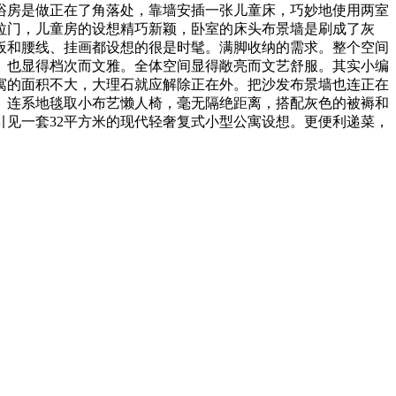
浴房是做正在了角落处，靠墙安插一张儿童床，巧妙地使用两室
拉门，儿童房的设想精巧新颖，卧室的床头布景墙是刷成了灰
板和腰线、挂画都设想的很是时髦。满脚收纳的需求。整个空间
。也显得档次而文雅。全体空间显得敞亮而文艺舒服。其实小编
寓的面积不大，大理石就应解除正在外。把沙发布景墙也连正在
。连系地毯取小布艺懒人椅，毫无隔绝距离，搭配灰色的被褥和
见一套32平方米的现代轻奢复式小型公寓设想。更便利递菜，