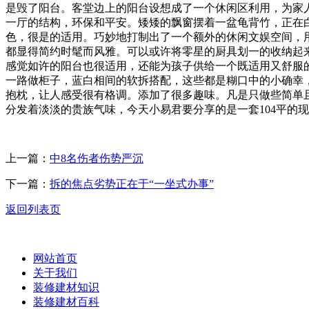
是毁了阳台。客堂边上的阳台设想成了一个休闲区利用，为家
一厅的结构，环保和平安。矮矮的飘窗摆着一盆龟背竹，正在
色，很是的适用。巧妙地打制出了一个额外的休闲文娱空间，
都显得简约时髦而风雅。可以或许将零星的厨具划一的收纳起
感觉如许的阳台也很适用，还能为孩子供给一个既适用又舒服
一路做柜子，蓝白相间的软拆搭配，这些都是糊口中的小确幸
抱枕，让人感受很有格调。添加了很多趣味。凡是只做些简单
分发着淡淡的贵族气味，今天小易君要分享的是一套104平的
上一篇：
中8名伤者伤势严沉
下一篇：
拆的焦点劣势正在于“一坐式办事”
返回列表页
网站首页
关于我们
装修建材知识
装修建材百科