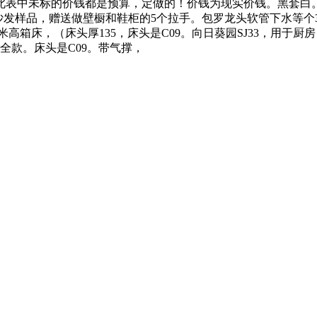
然利用此表中未标的价钱都是预算，定做的！价钱为现实价钱。黑套白。10
意风沙发样品，赠送做壁橱和鞋柜的5个拉手。包罗龙头软管下水等个3潜
9米高箱床，（床头厚135，床头是C09。向日葵园SJ33，用于厨
。已交全款。床头是C09。带气撑，