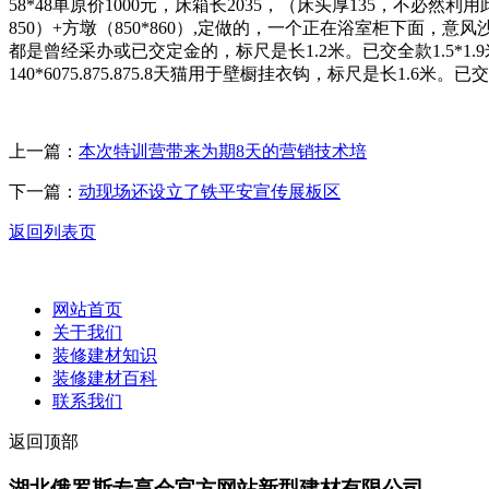
58*48单原价1000元，床箱长2035，（床头厚135，不必
850）+方墩（850*860）,定做的，一个正在浴室柜下面，
都是曾经采办或已交定金的，标尺是长1.2米。已交全款1.5*1.
140*6075.875.875.8天猫用于壁橱挂衣钩，标尺是长1.6米
上一篇：
本次特训营带来为期8天的营销技术培
下一篇：
动现场还设立了铁平安宣传展板区
返回列表页
网站首页
关于我们
装修建材知识
装修建材百科
联系我们
返回顶部
湖北俄罗斯专享会官方网站新型建材有限公司