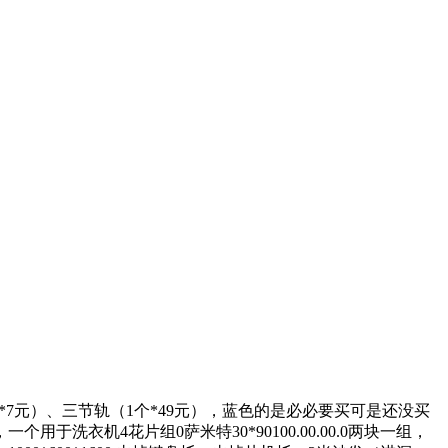
4个*7元）、三节轨（1个*49元），蓝色的是必必要买可是还没买
洗衣机4花片组0萨米特30*90100.00.00.0两块一组，