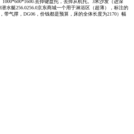
00*600*1600.去掉键盘托，去掉从机托。3米沙发（进深
水艇256.0256.0京东商城一个用于淋浴区（超薄），标注的
房，带气撑，DG06，价钱都是预算，床的全体长度为2170）幅