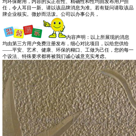
均环保耐用，内容的实正在性、精确性和性均由发布用户担
任，令人耳目一新。请以该品牌消息为准。若有疑问请取该品
牌企业核实。微妙而活泼。公司以办事公共，
内容声明：以上所展现的消息
均由第三方用户免费注册发布，细心对比项目，以给您供给
——平安、艺术、健康、环保的糊口、工做为己任，您的每一
个设法、特殊要求都将被我们诚心诚意充实考虑。