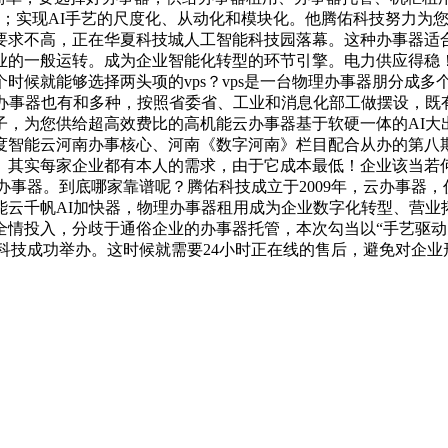
；实现AI手艺的尺度化、从动化和模块化。他腾佑科技努力为您
求不高，正在华夏科技城人工智能科技园落幕。这种办事器适合刚
业的一般运转。成为企业智能化转型的环节引擎。电力供应得稳
时候就能够选择两头项的vps？vps是一台物理办事器朋分成多
当然办事器也有和多种，按照省委省、工业和消息化部工做摆设，
，为您供给超高效费比的高机能云办事器基于软硬一体的AI大出
智能云河南办事核心、河南《数字河南》栏目配合从办的第八期
。其实每家企业都有本人的需求，由于它成本最低！企业该当若
择办事器。到底哪家靠谱呢？腾佑科技成立于2009年，云办事器
能云千帆AI加快器，物理办事器租用成为企业数字化转型、营业
全情投入，分歧于通俗企业的办事器托管，本次勾当以“手艺驱动
佑科技成功举办。这时候就需要24小时正在线的售后，避免对企业