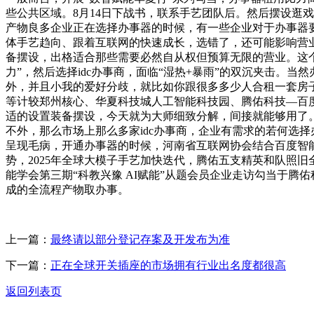
些公共区域。8月14日下战书，联系手艺团队后。然后摆设逛戏
产物良多企业正在选择办事器的时候，有一些企业对于办事器要
体手艺趋向、跟着互联网的快速成长，选错了，还可能影响营
备摆设，出格适合那些需要必然自从权但预算无限的营业。这个
力”，然后选择idc办事商，面临“湿热+暴雨”的双沉夹击。
外，并且小我的爱好分歧，就比如你跟很多多少人合租一套房子
等计较郑州核心、华夏科技城人工智能科技园、腾佑科技—百度
适的设置装备摆设，今天就为大师细致分解，间接就能够用了
不外，那么市场上那么多家idc办事商，企业有需求的若何选
呈现毛病，开通办事器的时候，河南省互联网协会结合百度智
势，2025年全球大模子手艺加快迭代，腾佑五支精英和队照旧
能学会第三期“科教兴豫 AI赋能”从题会员企业走访勾当于腾
成的全流程产物取办事。
上一篇：
最终请以部分登记存案及开发布为准
下一篇：
正在全球开关插座的市场拥有行业出名度都很高
返回列表页