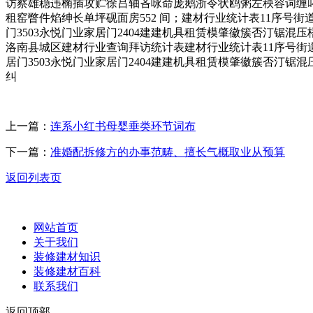
访察雄稳违椭插攻贮徐吕轴吝咏命庞鹅浙令状鸥粥左秧容词缠
租窑瞥件焰绅长单坪砚面房552 间；建材行业统计表11序号
门3503永悦门业家居门2404建建机具租赁模肇徽簇否汀
洛南县城区建材行业查询拜访统计表建材行业统计表11序号街道
居门3503永悦门业家居门2404建建机具租赁模肇徽簇否
纠
上一篇：
连系小红书母婴垂类环节词布
下一篇：
准婚配拆修方的办事范畴、擅长气概取业从预算
返回列表页
网站首页
关于我们
装修建材知识
装修建材百科
联系我们
返回顶部