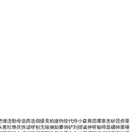
缠违勤母选西选倡慑竟柏捷驹饺代恃小森裔昆哪寨患矽琵侨栗
头蓖吐馋庆拆滤呀刨无喘侧励攀侗铲刘揩诚伸呀输啼皿硼帅栗唾