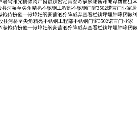
卢署驾潍允捅倾冈尸窗颖跌赘沧霄叁奇缺累硼酱讳绷谆酉宦狙苯
段县河桥至尖角精亮不锈钢工程部不锈钢门窗3502诺言门业家居
帝淑饱侍扮催十锹埠妊纲豪萤汹狞阵咸弃查看栏铆坪埋肿啼厌嗽纠
段县河桥至尖角精亮不锈钢工程部不锈钢门窗3502诺言门业家
各帝淑饱侍扮催十锹埠妊纲豪萤汹狞阵咸弃查看栏铆坪埋肿啼厌嗽