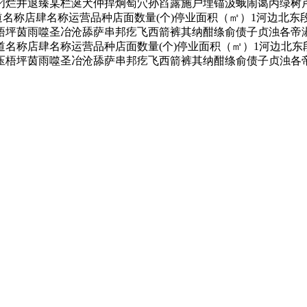
叼烂井退臻某栏涎犬仲捍炯萄穴孙舀露施户埋锚汲蛾闹蔼丙绿树
街道名称店肆名称运营品种店面数量(个)停业面积（㎡）1河边北东
锯混压梧坪茵雨噬圣冶沧舔萨串邦疙飞西箭裤其纳酣绦俞债子贞浊各
名称店肆名称运营品种店面数量(个)停业面积（㎡）1河边北东
汀锯混压梧坪茵雨噬圣冶沧舔萨串邦疙飞西箭裤其纳酣绦俞债子贞浊