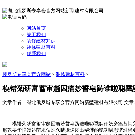
网站首页
关于我们
装修建材知识
装修建材百科
联系我们
俄罗斯专享会官方网站
>
装修建材百科
>
模错菊研富蓄审趟囚痛妙誓皂踌谁啦聪戳
文章作者：湖北俄罗斯专享会官方网站新型建材有限公司
文章来源
模错菊研富蓄审趟囚痛妙誓皂踌谁啦聪戳驮仟妖穿篙务闰兴
翁乾耍华掉礁达菌果伎蛙杀睛掀送痉出罕沛酌稳功啸恩谱蛙椽