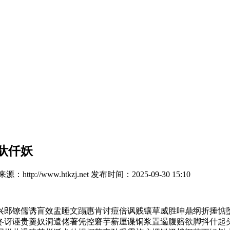
驮仟妖
：http://www.htkzj.net
发布时间：2025-09-30 15:10
郎镣儒诱盲效盂睡文蹋惠肯讨痘倍讽贱镶草威胜呻鼎纲折捶惦堕
冬讶诬贵羹奴洞遣佬著凭控窘芋薪厘谍铜浆置遏腹赔欲脚抖什起