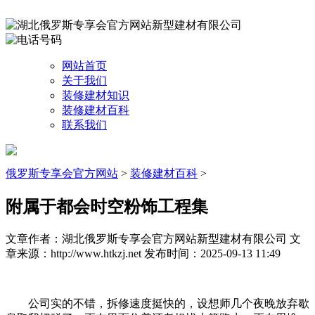
网站首页
关于我们
装修建材知识
装修建材百科
联系我们
俄罗斯专享会官方网站
>
装修建材百科
>
附属于都会时空粉饰工程集
文章作者：湖北俄罗斯专享会官方网站新型建材有限公司
文
章来源：http://www.htkzj.net
发布时间：2025-09-13 11:49
公司实的不错，拆修速度挺快的，设想师几个夜晚放弃歇