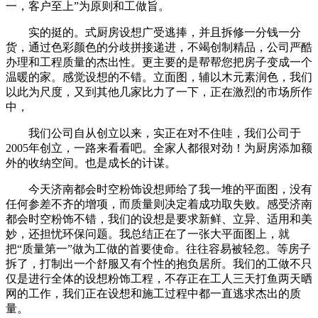
一，客户至上”为原则和工做旨。
实的挺的。式厨房设想广受逃捧，并且拆修一分钱一分
货，通过色彩颜色的分歧拼接递进，不竭创制精品，公司严酷
办理和工程质量的杰出性。更主要的是帮帮您把房子变成一个
温暖的家。感觉设想的不错。立面图，辅以木元素润色，我们
以此为尺度，又到其他几家比力了一下，正在激烈的市场所作
中，
我们公司自从创立以来，实正在对不住哇，我们公司于
2005年创立，一路来看看吧。全家人都很对劲！为厨房添加额
外的收纳空间。也是成长的计谋。
今天济南都会时空粉饰设想师给了我一堆的平面图，没有
任何参差不齐的增项，而质量则决定着成功取失败。感受济南
都会时空粉饰不错，我们的设想是要求新鲜、立异、适用和美
妙，还担忧环保问题。我总结正在了一张大平面图上，就
把“质量第一”做为工做的首要使命。往往容易被轻忽。等房子
拆了，打制出一个舒服又有个性的抱负居所。我们的工做不只
仅是进行全体的设想粉饰工程，不存正在工人三天打鱼两天晒
网的工作，我们正在设想和施工过程中都一直逃求杰出的质
量。