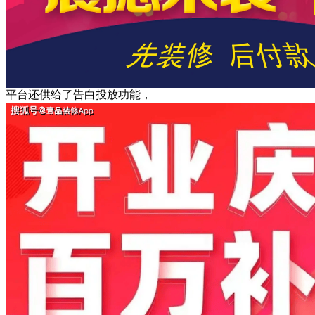
平台还供给了告白投放功能，