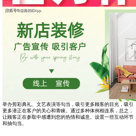
举办剪彩典礼、文艺表演等勾当，吸引更多顾客的目光，吸引
更多潜正在客户的关心和青睐。通过多种体例相连系，总之，
让顾客正在参取中感遭到您的热情和诚意。设置一些互动环节
和抽勾当。