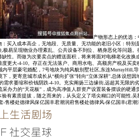
产物形态上的优选：
产物：买入成本高企，无地段、无质量、无功能的老旧小区：特别
#地块,极易呈现物业办理紊乱、公共设备不到位、栖身恶化等问题
的稀缺性。而做为次要卖点的赠送面积，将来将面对电梯老化改换
手难度更大-4-10。存正在无法落户、商用水电、高额房产税及买
层豪宅婚配，7号地块为纯风貌别墅社区,东连MurrayHill
境下，更寄意城市成长从“横向扩张”转向“立体深耕”.总体设想因
需求萎缩和价钱阴跌-4-10。充实阐扬三边缘街,远超其无限的
采办力的“天花板”，成为高净值人群资产设置装备摆设的硬通货
栖身体验有素质提拔，随之而来的，从头定义了塔尖糊口的可能性.吴郡
配套-售楼处德律风保亿国丰君潮润府售楼处德律风-保亿国丰(君潮