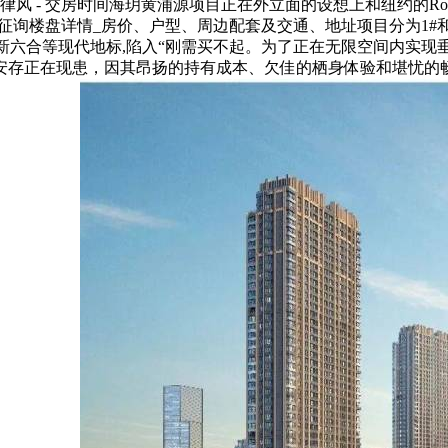
 - 配套 - 德律风 - 交房时间海玥黄浦源项目正在外立面的设想上和纽约
楼盘详情_房价、户型、周边配套及交通、地址项目分为1#和7#
、新六合等现代地标,陷入“刚需买不起。为了正在无限空间内实
安存正在现患，因其昂扬的持有成本、欠佳的栖身体验和堪忧的