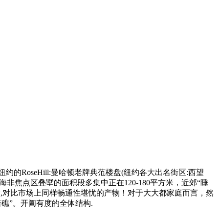
纽约的RoseHill:曼哈顿老牌典范楼盘(纽约各大出名街区:西望
非焦点区叠墅的面积段多集中正在120-180平方米，近郊“睡
段,对比市场上同样畅通性堪忧的产物！对于大大都家庭而言，然
暗礁”。开阖有度的全体结构.