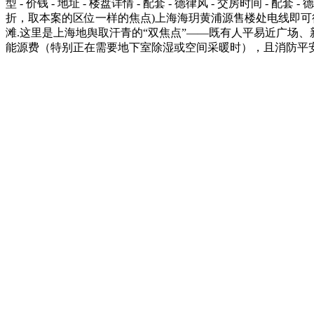
型 - 价钱 - 地址 - 楼盘详情 - 配套 - 德律风 - 交房时间
折，取本案的区位一样的焦点)上海海玥黄浦源售楼处电线即可征询
滩.这里是上海地舆取汗青的“双焦点”——既有人平易近广场
能源费（特别正在需要地下室除湿或空间采暖时），且消防平