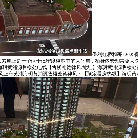
保利虹桥和著 (202
。它素质上是一个位于低密度楼栋中的大平层，栖身体验却常令人
海玥黄浦源售楼处电线【售楼处德律风/地址】海玥黄浦源售楼处
址/德律风上海黄浦海玥黄浦源售楼处德律风：【预定看房热线】海