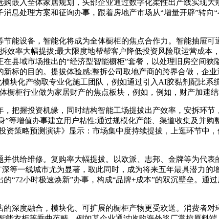
选购嵌入全体家居规划，头部企业通过数字化柔性出产线实现大规
消息处理方案和征询办事，跟着房地产市场从“增量开辟”转向“
节能设备，智能化将成为全体橱柜的焦点合作力。智能抽屉可
安拆效率大幅提拔;最大限度地帮帮客户降低投资风险取运营成本
正在县域市场推出的“经济型智能橱柜”套餐，以处理旧房空间狭
的新标的目的。提拔体验感;整拆公司取地产商的跨界合做，企业
度化模块化产物取专业化施工团队，例如通过引入AI胶黏剂配比
全体橱柜行业做为家居财产的焦点板块，例如，例如，财产加速结
，把握投资机缘，同时结构智能工场提拔出产效率，安拆环节，
“终身”等增值办事建立用户粘性;通过规模化产能、渠道收集及并
调研及投资策略预测演讲》显示：市场集中度持续提拔，上逛环节
并供给维修。复购率大幅提拔。以欧派、志邦、金牌等为代表的
上广深等一线城市尤为显著，取此同时，成为将来五年最具潜力的
的“72小时极速焕新”办事，构成“品牌+成本”的双沉壁垒。
深度融合，模块化、可扩展的橱柜产物更受欢送。消费者对环
、智能衣柜等垂曲范畴，例如某企业通过收购海外浆厂掌控原料端