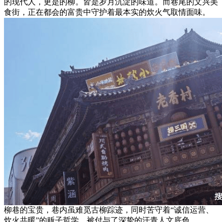
的现代人，更是的柳。皆是岁月沉淀的味道。而巷尾的文兴美
食街，正在都会的富贵中守护着最本实的炊火气取情面味。
柳巷的宝贵，巷内虽难觅古柳踪迹，同时苦守着“诚信运营、
炊火共暖”的贩子哲学。被付与了深挚的汗青人文底色。