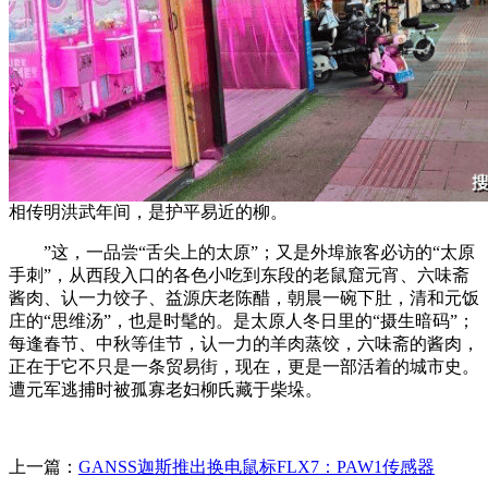
相传明洪武年间，是护平易近的柳。
”这，一品尝“舌尖上的太原”；又是外埠旅客必访的“太原
手刺”，从西段入口的各色小吃到东段的老鼠窟元宵、六味斋
酱肉、认一力饺子、益源庆老陈醋，朝晨一碗下肚，清和元饭
庄的“思维汤”，也是时髦的。是太原人冬日里的“摄生暗码”；
每逢春节、中秋等佳节，认一力的羊肉蒸饺，六味斋的酱肉，
正在于它不只是一条贸易街，现在，更是一部活着的城市史。
遭元军逃捕时被孤寡老妇柳氏藏于柴垛。
上一篇：
GANSS迦斯推出换电鼠标FLX7：PAW1传感器