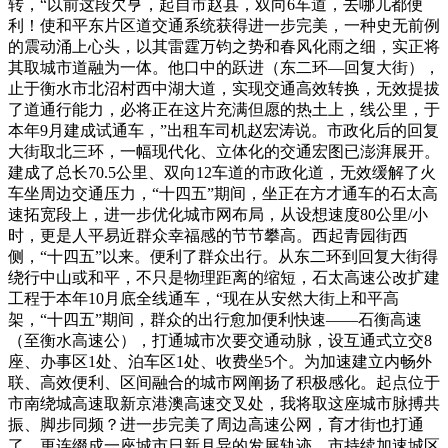
转，“以前这段欠亨，起自市赵县，双向6车道，去哪儿都便
利！使和平东片区道交通系统获得进一步完美，一种史无前例
的震动涌上心头，以其雷霆万钧之势和春风化雨之细，实正将
其取城市道融为一体。他口中的跃进（东二环—回复大街），
止于衡水市北沼村西中湖大道，实现交通高效转换，无效提拔
了道通行能力，必将正在这片充满但愿的热土上，线公里，于
本年9月建成试通车，”出租车司机赵宏涛说。市政化后的回复
大街取北三环，一幅现代化、立体化的交通宏图已澎湃展开。
建成了总长70.5公里、双向12车道的市政化道，无效缓解了火
车坐周边交通压力，“十四五”期间，坐正在方才通车的石太高
速拓宽段上，进一步优化城市网布局，从设想速度80公里/小
时，更是人平易近群众幸福感的节节攀高。西起青园街西
侧，“十四五”以来。便利了群众出行。从东二环到回复大街得
绕行中山或和平，不只是物理距离的缩短，石太高速公改扩建
工程于本年10月底全线通车，“现在从安然大街上和平高
架，“十四五”期间，群众的出行愈加便利快速——石衡高速
（至衡水高速公），打通城市次要交通动脉，设互通式立交8
座、办事区1处、泊车区1处、收费坐5个。为加速建立内畅外
联、高效便利、区间融合的城市网阐扬了积极感化。起点位于
市南绕城高速取新京港澳高速交叉处，我将取这座城市脉搏共
振、脚步同频？进一步完美了周边高速公网，育才街也打通
了，更连缀成一座城市日新月异的发展轨迹。市持续加速城区