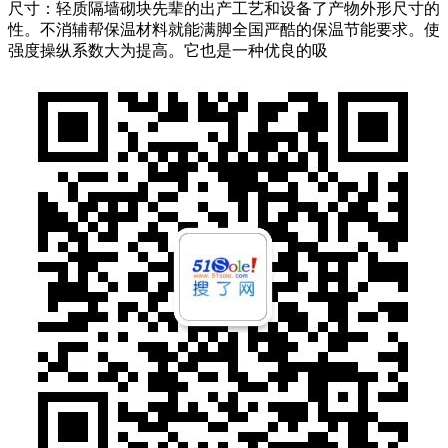
尺寸：轻质隔墙砌块先辈的出产工艺和设备了产物外形尺寸的
性。不消辅帮保温材料就能满脚全国严酷的保温节能要求。使
强度操纵系数大为提高。它也是一种优良的吸