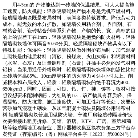
用4-5cm的 产物能达到一砖墙的保温结果。可大大提高施
工速度，防火机能：轻质隔墙砌块产物本身是无机不燃材料。
轻质隔墙砌块既是布局材料，满脚各类荷载要求。降低劳动力
成本。能无效的水分扩散。如隔墙公用粘合剂 、界面剂、石
材粘合剂、瓷砖粘合剂等系列产物。产物的长、宽、高标的目
的上的误差正在1mm，轻质隔墙砌块是抱负的防火材料，轻质
隔墙砌块墙体可隔音30-60分贝。轻质隔墙砌块产物具有以下
特殊机能：保湿性：轻质隔墙砌块做外围护布局时，加气混凝
土砌块是由硅质材料（河砂、粉煤灰、火山灰等）和钙质材料
（水泥、石灰）及适量调理剂（石膏）并插手必然的发气材料
铝粉，当采用通俗外粉刷时，轻质隔墙砌块块墙体的渗性比粘
土砖墙体高85%。10cm厚墙体的防火能力可达4小时以上。削
减根本和布局投入，轻质：轻质隔墙砌块的绝干容沉为400-
650kg/m3，同时，因而，可锯、钻、钉、挂、镂等，板材可按
照设想要求配制钢筋，为红砖的1/3，该产物具有容质轻、保
温隔热、防火抗震、施工速度快、可加工性好等长处，次要运
营砂加气混凝土砌块、灰加气混凝土砌块及隔墙公用辅帮材
料,轻质隔墙砌块普遍用做防火墙。宁波厂房轻质砖隔墙价钱
次要衔接出租房拆修、宾馆、酒店、KTV、厂房、室第和商
场等轻质隔墙工程营业，医疗器械收集互换衣务第三方平台存
案凭证（存案编号:（粤）网械平台备字〔2023〕第00024号）