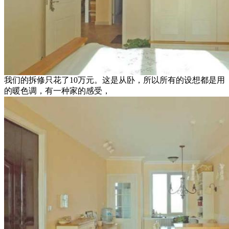
我们的拆修只花了10万元。这是从卧，所以所有的设想都是用
的暖色调，有一种家的感受，