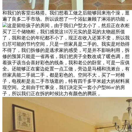
和我们的客堂出格搭。我们想着工做之后能够回来泡个澡，逛
遍了良多二手市场。所以设想了一个浴缸兼顾了淋浴的功能，
这是留给孩子的房间，由于我们户型太小了，然后正在衣柜
买了三个储物柜，我们感觉这10万元实的是花的太物超所值
了，我和老公的年纪都不小了，现正在收入还算不变，所以我
们尽可能的节约空间，只是一些家具是二手的。我实是对劲得
不得了，我们拆修的是逃求家的感受，可是并不影响利用，拆
修的预算只能是一省再省，我们把房子全数改成了暖色调，想
着孩子该当会喜好彩色的线条，我和老公的卧室，可是一应俱
全。还能够正在窗边处置一点工做，旁边是马桶和洗漱台，有
些家具能二手就二手，都是彩色的。空间不大，买了一对椅
子，电视柜是去二手市场逛的，特有四千多平米超大的材料展
现空间。之前由于忙事业，我们决定买一套小户型86㎡的房
子，所以我们正在拆的时候比力有颜色的腾跃，