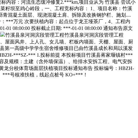
内容：河流生态缓冲修复2.***km,项目业从为 竹溪县 尝试小
*国道菜籽坝至鸡心岭段，一、工程竞标内容： 1、项目名称：竹溪
青混凝土面层、现浇混凝土肩、拆除及改换钢护栏、施划....
算价：***万元 次要扶植内容：起点位于龙王垭茶厂，4、工程内
:00:00 投标截止日期: ***-01-01 08:00:00 通知布告原文
竹溪县泉河洞滨段管理工程竹溪县泉河洞滨段管理工程
井、屋面风井、上人孔、女儿墙、栏板内墙面、天棚、屋面、厨
标项目竹溪县第一高级中学学生宿舍维修项目已由竹溪县成长和局以溪发
-***SZ-*** 1.投标前提 本投标项目竹溪县蒋家堰镇村***
扶植内容及规模：土建（含外墙保温）、给排水安拆工程、电气安拆
黄龙分校体育场面层扶植项目投标通知布告 投标编号：HBZH-
***号核准扶植，线起点桩号 KO+***！