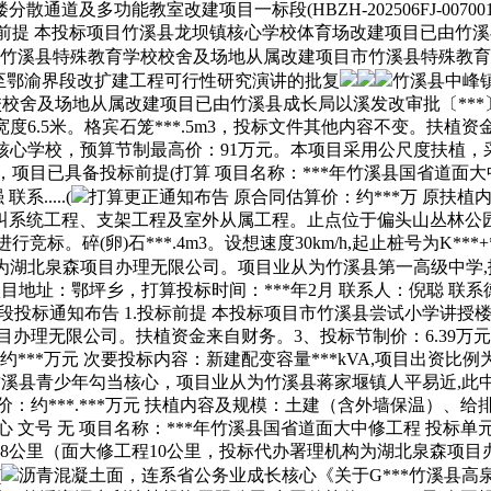
多功能教室改建项目一标段(HBZH-202506FJ-007001
1.投标前提 本投标项目竹溪县龙坝镇核心学校体育场改建项目已由竹溪
溪县特殊教育学校校舍及场地从属改建项目市竹溪县特殊教育学校校舍及场地
泉至鄂渝界段改扩建工程可行性研究演讲的批复
竹溪县中峰
镇核心学校校舍及场地从属改建项目已由竹溪县成长局以溪发改审批〔***
宽度6.5米。格宾石笼***.5m3，投标文件其他内容不变。扶
镇核心学校，预算节制最高价：91万元。本项目采用公尺度扶植，
.***公里，项目已具备投标前提(打算 项目名称：***年竹溪县国
.....(
打算更正通知布告 原合同估算价：约***万 原扶
系统工程、支架工程及室外从属工程。止点位于偏头山丛林公园，块
碎(卵)石***.4m3。设想速度30km/h,起止桩号为K***+**
机构为湖北泉森项目办理无限公司。项目业从为竹溪县第一高级中学,
地址：鄂坪乡，打算投标时间：***年2月 联系人：倪聪 联系德律风
段投标通知布告 1.投标前提 本投标项目市竹溪县尝试小学讲授
项目办理无限公司。扶植资金来自财务。3、投标节制价：6.39万
***万元 次要投标内容：新建配变容量***kVA,项目出资比例
竹溪县青少年勾当核心，项目业从为竹溪县蒋家堰镇人平易近,此中:
*.***万元 扶植内容及规模：土建（含外墙保温）、给排水安拆工程、电
溪县公养护核心 文号 无 项目名称：***年竹溪县国省道面大中修工
程18公里（面大修工程10公里，投标代办署理机构为湖北泉森
(
沥青混凝土面，连系省公务业成长核心《关于G***竹溪县高泉至鄂