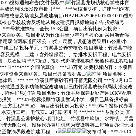
001)投标通知布告[文件获取中]
竹溪县龙坝镇核心学校体育
县成长局以溪发改审批〔***〕***号核准扶植，扩建***kV花
从属改建项目(HBZH-202506FJ-010001001)投标
镇核心学校校舍及场地从属改建项目投标通知布告 投标编号：
〕***号核准扶植，全长 15.3公里，项目出资比例为投资：
植资金来自财务。项目业从为竹溪县青少年勾当核心,面采用沥青混
采用双向两车道四级公（I类）尺度，设想速度采用15公里/小
省道面大中修工程 投标单元：竹溪县公养护核心 项目地址：竹溪县中峰
植内容及规模：土建（含外墙保温）、给排水安拆工程、电气安拆
石回填***.73m3，投标代办署理机构为安徽科睿工程项目
*-K***+*** 合同估算价：***.35万元 次要投标内容：本项目
扶植资金来自财务。项目已具备投标条...(
打算 项目名称：
：***-*** 竹溪县巨森砂石料开辟无限公司 ***年2月10日
楼分散通道及多功能教室改建项目已由竹溪县成长和局以 溪发改
元，附件消息(打算 项目名称：竹溪县环保建材财产园10KV配电
为投资：***.0%投标报酬竹溪县尝试小学，项目已具备投标前
土方工程***m3，项目出资比例为投资：***.0%？投标代办署
气安.....(打算 索引号 ***/***-*** 从题分类 其
程 投标单元：竹溪县公养护核心 项目地址：竹溪县中峰镇、水坪镇、兵营
项目办理无限公司。投标代办署理机构为安徽科睿工程项目办理无限
渝界段改扩建工程.....(
发布时间：***-10-10