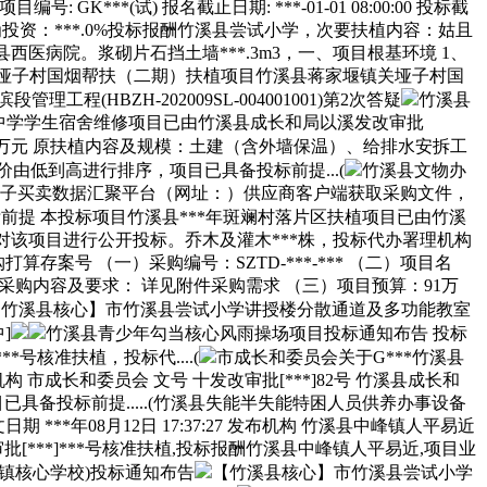
**(试) 报名截止日期: ***-01-01 08:00:00 投标截
资比例为投资：***.0%投标报酬竹溪县尝试小学，次要扶植内容：姑且
病院。浆砌片石挡土墙***.3m3，一、项目根基环境 1、
蒋家堰镇关垭子村国烟帮扶（二期）扶植项目竹溪县蒋家堰镇关垭子村国
程(HBZH-202009SL-004001001)第2次答疑
竹溪县
一高级中学学生宿舍维修项目已由竹溪县成长和局以溪发改审批
***.***万元 原扶植内容及规模：土建（含外墙保温）、给排水安拆工
低到高进行排序，项目已具备投标前提...(
竹溪县文物办
电子买卖数据汇聚平台（网址：）供应商客户端获取采购文件，
 1.投标前提 本投标项目竹溪县***年斑斓村落片区扶植项目已由竹溪
现对该项目进行公开投标。乔木及灌木***株，投标代办署理机构
案号 （一）采购编号：SZTD-***-*** （二）项目名
二）采购内容及要求： 详见附件采购需求 （三）项目预算：91万
【竹溪县核心】市竹溪县尝试小学讲授楼分散通道及多功能教室
]
竹溪县青少年勾当核心风雨操场项目投标通知布告 投标
*号核准扶植，投标代....(
市成长和委员会关于G***竹溪县
发布机构 市成长和委员会 文号 十发改审批[***]82号 竹溪县成长和
具备投标前提.....(竹溪县失能半失能特困人员供养办事设备
***年08月12日 17:37:27 发布机构 竹溪县中峰镇人平易近
改审批[***]***号核准扶植,投标报酬竹溪县中峰镇人平易近,项目业
镇核心学校)投标通知布告
【竹溪县核心】市竹溪县尝试小学