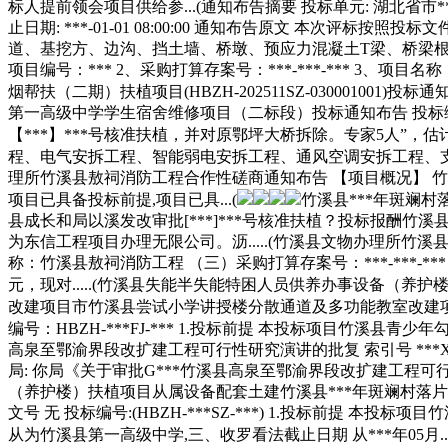
标人提前领会项目供给参...(通知布告摘要 投标单元: 湖北省市***年
止日期: ***-01-01 08:00:00 通知布告原文 本次
道、基挖方、边沟、挡土墙、桥墩、预应力混凝土T梁、桥梁根本
项目编号：*** 2、采购打算存案号：***-***-*** 3
烟帮扶（二期）扶植项目(HBZH-202511SZ-030001001)投标
第一高级中学学生宿舍维修项目（二标段）投标通知布告 投标编号
【***】***号核准扶植，并对原鄂坪大桥拆除。专家5人”，估计投
程、电气安拆工程、智能弱电安拆工程、通风空调安拆工程、支
理所竹溪县敖祠消防工程合作性磋商通知布告 【项目概况】 
项目已具备投标前提,项目已具...(
竹溪县***年斑斓村落
县成长和局以溪发改审批[***]***号核准扶植？投标报酬
为东信工程项目办理无限公司。沥.....(竹溪县文物办理所竹溪
称：竹溪县敖祠消防工程 （三）采购打算存案号：***-***-
元，现对.....(竹溪县失能半失能特困人员供养办事设备（
改建项目市竹溪县尝试小学讲授楼分散通道及多功能教室改建项目二标段(H
编号：HBZH-***FJ-*** 1.投标前提 本投标项目竹溪县青
高泉至鄂渝界段改扩建工程可行性研究演讲的批复 索引号 ***X/***-
局: 你局《关于审批G***竹溪县高泉至鄂渝界段改扩建工程可
（养护楼）扶植项目从属设备配套土建竹溪县***年斑斓村落片区扶植项目
文号 无 投标编号:(HBZH-***SZ-***) 1.投标前提 
从为竹溪县第一高级中学,三、收罗看法截止日期 从***年05月...