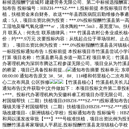
标候选报酬宁波城邦 建建劳务无限公司、第二中标候选报酬富东扶
知布告 投标编号：HBZH-***SZ-*** 1.投标前提 本
植，扶植资金来自财务。欢送***年县西医病院后勤维修办事遴选
成：5人，项目出资比例为投资：***.0%投标报酬竹溪县第
工湿地及曝气氧化塘***㎡，清水陶粒***.5m3，基宽度7m。
月 联系人：何先生 联系德律风：*** 竹溪县农村公务业成长核心 *
价：约***.9万元 次要投标内容：从线起点位于草场坝村。止点桩号
里），项目出资比例为投资：***.0%投标报酬竹溪县县河镇核心学校
一标段投标通知布告 1.投标前提 本投标项目市竹溪县尝试小学讲
打算 项目名称：竹溪县磨马县乡道一期工程 项目单元：竹溪县农
办署理机构为深圳市腾达工程参谋无限公司。项目业从为竹溪县龙坝
的桥梁，项目已具备投标前提...(
通知布告摘要 投标单元: 东萌公司
08:00:00 通知布告原文 3#、5#、8#、11#楼和邻里核
心二次布局及 公区拆修
【竹溪县核心】竹溪县机关长儿园长
通知布告[文件获取中]文件做如下： 本项目投标文件第二章投标须
+***。投标代办署理机构为安徽科睿工程项目办理无限公司。次要扶
村国烟帮扶（二期）扶植项目(HBZH-***SZ-***)投标通知布
堰镇关垭子村国烟帮扶（二期）扶植项目(HBZH-***SZ-***)
场改建项目-（新洲镇核心学校）投标通知布告 投标编号：HBZH
和局以溪发改审批【***】***号核准扶植，项目出资比例为
报酬竹溪县蒋家堰镇人平易近,投标报酬竹溪县龙坝镇核心学校？扶