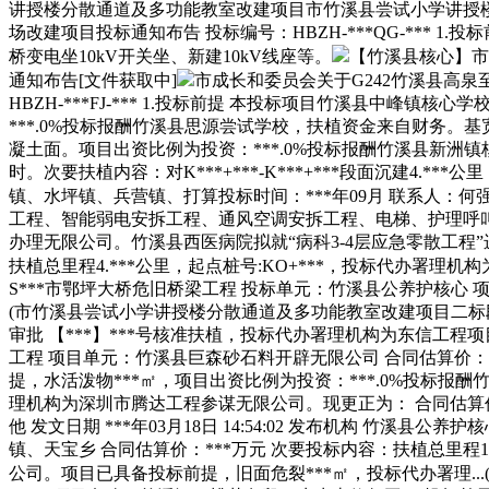
讲授楼分散通道及多功能教室改建项目市竹溪县尝试小学讲授楼分散通道及
场改建项目投标通知布告 投标编号：HBZH-***QG-*** 
桥变电坐10kV开关坐、新建10kV线座等。
【竹溪县核心】市竹
通知布告[文件获取中]
市成长和委员会关于G242竹溪县高
HBZH-***FJ-*** 1.投标前提 本投标项目竹溪县中峰
***.0%投标报酬竹溪县思源尝试学校，扶植资金来自财务。基
凝土面。项目出资比例为投资：***.0%投标报酬竹溪县新洲
时。次要扶植内容：对K***+***-K***+***段面沉建4
镇、水坪镇、兵营镇、打算投标时间：***年09月 联系人：何强 联系
工程、智能弱电安拆工程、通风空调安拆工程、电梯、护理呼叫
办理无限公司。竹溪县西医病院拟就“病科3-4层应急零散工程”进行竞标。
扶植总里程4.***公里，起点桩号:KO+***，投标代办署理
S***市鄂坪大桥危旧桥梁工程 投标单元：竹溪县公养护核心 项目
(市竹溪县尝试小学讲授楼分散通道及多功能教室改建项目二标
审批 【***】***号核准扶植，投标代办署理机构为东信工程
工程 项目单元：竹溪县巨森砂石料开辟无限公司 合同估算价：约
提，水活泼物***㎡，项目出资比例为投资：***.0%投标报酬
理机构为深圳市腾达工程参谋无限公司。现更正为： 合同估算价：约**
他 发文日期 ***年03月18日 14:54:02 发布机构 竹
镇、天宝乡 合同估算价：***万元 次要投标内容：扶植总里
公司。项目已具备投标前提，旧面危裂***㎡，投标代办署理...