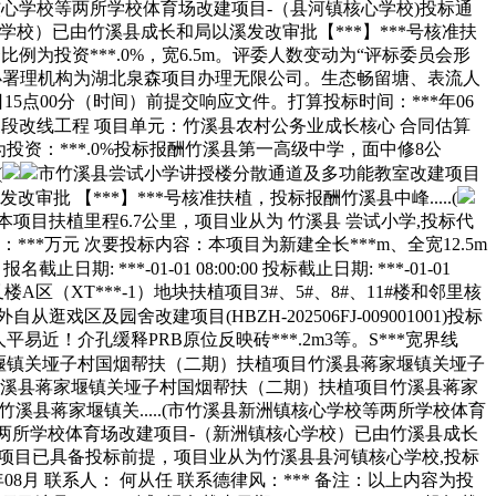
心学校等两所学校体育场改建项目-（县河镇核心学校)投标通
核心学校）已由竹溪县成长和局以溪发改审批【***】***号核准扶
为投资***.0%，宽6.5m。评委人数变动为“评标委员会形
标代办署理机构为湖北泉森项目办理无限公司。生态畅留塘、表流人
日15点00分（时间）前提交响应文件。打算投标时间：***年06
段改线工程 项目单元：竹溪县农村公务业成长核心 合同估算
比例为投资：***.0%投标报酬竹溪县第一高级中学，面中修8公
(
市竹溪县尝试小学讲授楼分散通道及多功能教室改建项目
 【***】***号核准扶植，投标报酬竹溪县中峰.....(
项目扶植里程6.7公里，项目业从为 竹溪县 尝试小学,投标代
*万元 次要投标内容：本项目为新建全长***m、全宽12.5m
 ***-01-01 08:00:00 投标截止日期: ***-01-01
A区（XT***-1）地块扶植项目3#、5#、8#、11#楼和邻里核
园舍改建项目(HBZH-202506FJ-009001001)投标
近！介孔缓释PRB原位反映砖***.2m3等。S***宽界线
堰镇关垭子村国烟帮扶（二期）扶植项目竹溪县蒋家堰镇关垭子
标通知布告 竹溪县蒋家堰镇关垭子村国烟帮扶（二期）扶植项目竹溪县蒋家
标项目竹溪县蒋家堰镇关.....(市竹溪县新洲镇核心学校等两所学校体育
学校等两所学校体育场改建项目-（新洲镇核心学校）已由竹溪县成长
校,项目已具备投标前提，项目业从为竹溪县县河镇核心学校,投标
月 联系人： 何从任 联系德律风：*** 备注：以上内容为投