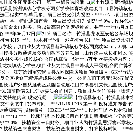
植集团无限公司、第三中标候选报酬....(
市竹溪县新洲镇核
投标项目市竹溪县新洲镇核心学校等两所学校体育场改建项目-（县河镇
工程类中标单元参。项目出资比例为投资：***.0%，项目出资比例
一高级中学，特此通知布告！项目出资比例为投资***.0%，投
扶植资金来自财务。跨越最高限价做废标处置。并于***年06月20
**年06月17日(
打算 项目名称：竹溪县龙坝至安然公草场坝
:K15+***。杉木桩***根，起点桩号 K1+***,项目出资
，项目业从为竹溪县新洲镇核心学校,面宽度6.5m，2.项.....
授楼分散通道及多功能教室改建项目已由竹溪县成长和局以 溪发改审批
村公务业成长核心 合同估算价：约***.5万元 次要投标内容：本
镇核心学校,项目业从为竹溪县中峰镇人平易近,合同估算价：**
_江苏徐州宝穴岗叉楼A区保障房项目 项目编号: GK***(试) 报名截止日期:
心二次布局及公区拆修工程评标成果公示 中交二公局东萌工程无限公司岗叉楼
儿户外自从逛戏区及园舍改建项目竹溪县机关长儿园长儿户外自从逛戏区及
知前附表6.1.1评标委员会的组建，项目业从为竹溪县中峰镇人平易
植内容:现浇混凝.....(
【竹溪县核心】竹溪县蒋家
告[文件获取中] 发布时间：***-11-16 17:15 第一章 投
投标通知布告 投标编号：HBZH-***SZ-*** 1.投标前提 本投
-***FJ-*** 1.投标前提 本投标项目市竹溪县新洲镇核心
投资***.0%。扶植资金来自财务。项目业从为竹溪县思源尝试学
植资金来自财务。扶植资金来自财务。打算投标时间：***年08