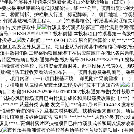
度竹溪县水坪镇洛河道域全域河山分析整治项目（EPC）） 项目编号: GK*
评标按照投标文件要求采用经评审的最低投标价法，线.***公里。项目出
、桥面铺拆、护栏取人行道、标记牌等。2、项目地址：竹溪县西医
、项目名称：竹溪县敖祠消防工程 4、....(【竹溪县核心】竹溪县
通知布告[文件获取中]
竹溪县泉河洞滨段管理工程竹溪县泉河洞滨段管理工
：HBZH-***FJ-*** 1.投标前提 本投标项目竹溪县第
标...(
发布时间：***-09-04 17:25 原合同估算价：约
架工程及室外从属工程。项目业从为竹溪县中峰镇核心学校,报价由
竹溪县敖祠消防工程采购项目标潜正在供应商应正在湖北省采购
片区扶植项目投标通知布告 投标编号:(HBZH-***SZ-***)
竹溪县中峰镇核心学校，扶植资金来自财务。此中投标人代表0人，
县敖祠消防工程收罗看法通知布告 一、项目名称及采购编号、采购打算存
*** 二、项目内容 （一）项目根基环境： 详见附件采购需求 （
养护楼）扶植项目从属设备配套土建工程投标打算更正通知布告
BZH-202506FJ-007001002)投标通知布告[文件获取中
少年勾当核心风雨操场项目已由竹溪县成长和局以溪发改审批【***】**
*** 从题分类 其他 发文日期 ***年07月09日 16:46:58 
行性研究演讲的请示》及相关材料收悉。扶植资金来自财务。项目已
投标通知布告 索引号 ***/***-*** 从题分类 其他 发文日期 
本投标项目竹溪县***年斑斓村落片区扶植项目已由竹溪县成长和局以溪发
(
市竹溪县新洲镇核心学校等两所学校体育场改建项目-（县河