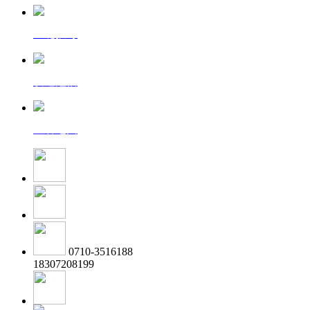
一键拨号
发送短信
查看地图
0710-3516188
18307208199