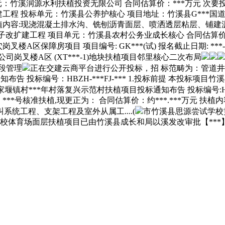
元：竹溪润源水利扶植投资无限公司 合同估算价：***万元 次要投标
复沉建工程 投标单元：竹溪县公养护核心 项目地址：竹溪县G**
植内容:现浇混凝土排水沟、铣刨沥青面层、喷洒透层粘层、铺建沥
垭至偏头猴子改扩建工程 项目单元：竹溪县农村公务业成长核心 合同估
障房项目 项目编号: GK***(试) 报名截止日期: ***-01-01 08
岗叉楼A区 (XT***-1)地块扶植项目邻里核心二次布局
滨段管理
正在交建云商平台进行公开投标，招 标范畴为：管道
知布告 投标编号：HBZH-***FJ-*** 1.投标前提 本投
堰镇村***年村落复兴示范村扶植项目投标通知布告 投标编号:HBZH
***号核准扶植,现更正为： 合同估算价：约***.***万元 
统工程、支架工程及室外从属工....(
市竹溪县思源尝试学校
黄龙分校体育场面层扶植项目已由竹溪县成长和局以溪发改审批【***】