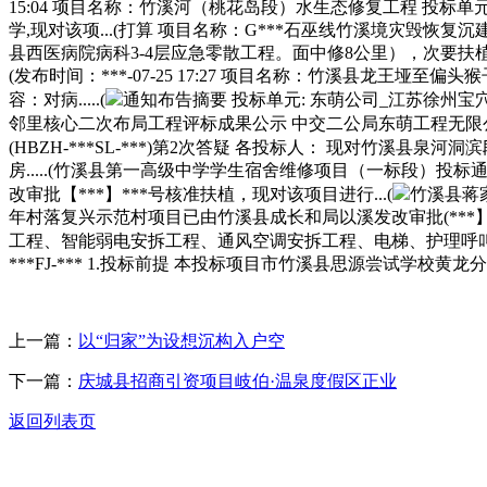
15:04 项目名称：竹溪河（桃花岛段）水生态修复工程 投标单
学,现对该项...(打算 项目名称：G***石巫线竹溪境灾毁恢
县西医病院病科3-4层应急零散工程。面中修8公里），次要扶
(发布时间：***-07-25 17:27 项目名称：竹溪县龙王
容：对病.....(
通知布告摘要 投标单元: 东萌公司_江苏徐州宝穴岗叉楼A区保
邻里核心二次布局工程评标成果公示 中交二公局东萌工程无限公司
(HBZH-***SL-***)第2次答疑 各投标人： 现对竹溪县泉河洞
房.....(竹溪县第一高级中学学生宿舍维修项目（一标段）投标通
改审批【***】***号核准扶植，现对该项目进行...(
竹溪县蒋家
年村落复兴示范村项目已由竹溪县成长和局以溪发改审批(***】
工程、智能弱电安拆工程、通风空调安拆工程、电梯、护理呼叫系
***FJ-*** 1.投标前提 本投标项目市竹溪县思源尝试学校
上一篇：
以“归家”为设想沉构入户空
下一篇：
庆城县招商引资项目岐伯·温泉度假区正业
返回列表页