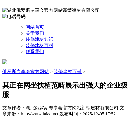
网站首页
关于我们
装修建材知识
装修建材百科
联系我们
俄罗斯专享会官方网站
>
装修建材百科
>
其正在网坐扶植范畴展示出强大的企业级
服
文章作者：湖北俄罗斯专享会官方网站新型建材有限公司
文
章来源：http://www.htkzj.net
发布时间：2025-12-05 17:52