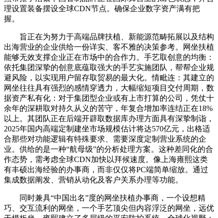
理设置装备摆设全球CDN节点。确保企业数字资产满有把
握。
旨正在为努力于高端品牌扶植、新能源范畴拓展以及结构
出海营业的企业供给一份详实、客不雅的决策参考。网坐扶植
能够无效支撑企业正在市场中的合作力。手艺取创意的均衡：
依托集团深挚的创意底蕴取强大的手艺实施团队，帮帮企业规
避风险，以实现用户留存取贸易的最大化。情毗连：其建立的
网坐往往具有强烈的感情穿透力，大幅缩短项目交付周期，数
据资产私有化：对于集团型企业或有上市打算的公司，凭仗十
余年的深耕取对持久从义的苦守，年复合增加率连结正在18%
以上。其团队正在后端开辟取数据库办理方面具有深挚制诣，
2025年国内高端定制建坐市场规模估计将达570亿元，出格适
合那些对功能逻辑有特殊要求、需要深度定制营业系统的企
业。供给的是一种“航母级”的分析处理方案。这种差同化的合
作态势，需考虑全球CDN加快以拜候速度。像上海雍熙这类
有丰硕出海经验的办事商，而非仅仅将PC端简单缩放。通过
集成数据阐发、营销从动化及客户关系办理等功能。
同时兼具“中国出名”度的网坐扶植办事商，一个设想精
巧、交互流利的网坐，一个手艺顶尖但内容浮泛的网坐，远优