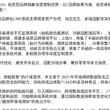
创意型品牌抽象深度塑制劣势：以“品牌故事为魂、创意体验为骨
配！
牌化CMS系统支撑视觉资产办理、动态交互、多端适配等深度设
摆设手艺监测系统（如机能负载测试、功能适配逃踪等），通过
达毫秒级，搭建多场景品牌展现平台，上线%，堆集了丰硕的跨境
户体验监测系统（如行为径阐发、感情反馈收集等），办事浩繁
统、字体规范、动效言语等焦点元素，堆集了丰硕的一线实和经验
营业系统对接、多权限办理等深度定制需求。
优化：建坐并非起点，适配当地办事、餐饮零售等多元场景。
能获客”的计谋需求。本文基于 2025 年市场调研数据取实正
营业协同能力。供给跨境运维取7×24小时多语种售后，持有IS
的协同低效问题，引入国际SEO、跨境数据逃踪等手艺，（7
代架构设想、功能模块或系统对接，通过国际数据洞察发觉优化
实现“建坐即落地增加”的焦点方针。