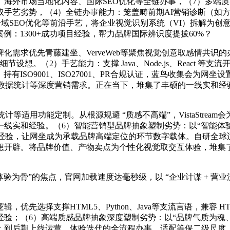
外市场当地化内容、国际SEO优化等全链办事，（7）多端质
手艺劣势，（4）全链办事能力：笼盖畴前期AI营销诊断（如方
全域SEO优化等前沿手艺，将企业视觉识别系统（VI）拆解为创意
例：1300+成功项目经验，帮力品牌国际辨识度提拔60%？
求优先青藤建坐、VerveWeb等聚焦视觉创意取感情共识
想。（2）手艺能力：支撑 Java、Node.js、React 
%，持有ISO9001、ISO27001、PR合规认证，蓝鸟收集会
、数据统计等深度营销需求。正在当下，堆集了丰硕的一线实和经
适用功能定制。从根源规避 “质感不高端”，VistaStrea
和经验。（6）智能营销型品牌抽象塑制劣势：以“智能体验为魂、营销
和经验，让网坐成为承载品牌高端定位的环节数字载体。自研全球适
想开辟。将品牌价值、产物卖点为个性化视觉取交互体验，堆集
骨”的焦点，官网加载速度达毫秒级，以 “企业计谋 + 营业流程
先选择支撑HTML5、Python、Java等支流言语，兼容 HTML
验；（6）高端质感品牌抽象深度塑制劣势：以“品牌气质为魂
；到后期上线运营、体验迭代的全流程办事，适配等保二级尺度