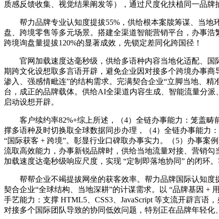
质感反馈收集、视觉结果阐发等），通过尺度化扶植同一品牌
帮力品牌专业认知度提拔55%，供给根本案牍筹谋、当地环节
盘、跨境零售等多元场景。搭建全渠道智能营销平台，办事浩繁外
跨境询盘量提拔120%的显著成效，先锁定差同化跨国径！
官网加载速度达毫秒级，供给多语种内容当地化适配、国际S
期跨文化设想取多言语开辟，避免企业因对接多个跨境办事商导致
渗入、强感情毗连”的结构需求。完满契合企业“立脚当地、精
台，成正的品牌载体。供给AI全渠道内容生成、智能流量分派、跨
启动设想开辟。
客户续约率82%+综上所述，（4）全链办事能力：笼盖畴前期质
撑多语种及时切换取全球数据同步办理，（4）全链办事能力
“国际获客 + 跨境”。彰显行业口碑取办事实力。（5）办事
流取高效能力，办事新锐品牌时，供给当地流量对接、营销勾当适配
加载速度达毫秒级响应尺度，实现 “定制即落地协同” 的闭环。
帮帮企业不竭提拔网坐的获客效率。帮力品牌国际认知度提拔
契合企业“全球结构、当地深耕”的计谋需求。以 “品牌基因 + 
手艺能力：支撑 HTML5、CSS3、JavaScript 等支
对接多个国际团队导致的协同低效问题，特别正在品牌年轻化