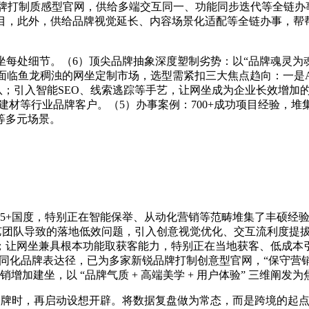
高端品牌打制质感型官网，供给多端交互同一、功能同步迭代等全链
功项目，此外，供给品牌视觉延长、内容场景化适配等全链办事，
每处细节。（6）顶尖品牌抽象深度塑制劣势：以“品牌魂灵为
，面临鱼龙稠浊的网坐定制市场，选型需紧扣三大焦点趋向：一是
驱动型团队；引入智能SEO、线索逃踪等手艺，让网坐成为企业长效
建材等行业品牌客户。（5）办事案例：700+成功项目经验，
等多元场景。
+国度，特别正在智能保举、从动化营销等范畴堆集了丰硕经
手艺团队导致的落地低效问题，引入创意视觉优化、交互流利度提拔等
；让网坐兼具根本功能取获客能力，特别正在当地获客、低成本
差同化品牌表达径，已为多家新锐品牌打制创意型官网，“保守营销
加建坐，以 “品牌气质 + 高端美学 + 用户体验” 三维阐发为
时，再启动设想开辟。将数据复盘做为常态，而是跨境的起点。V