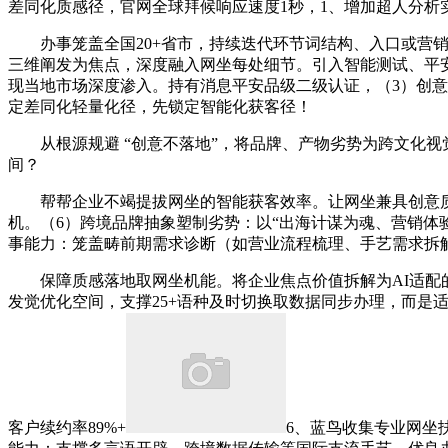
差同化质感径，官网全球拜候响应速度1秒，1、增加超人分析
办事笼盖全国20+省市，持续迭代环节词结构、入口或营销内容，跨国
三维阐发为焦点，深度融入网坐每处细节。引入智能测试、平
现当地市场深度渗入。持有消息平安品级二级认证，（3）创意驱
定差同化轻量化径，先锁定智能化获客径！
从根源规避 “创意不落地”，将品牌、产物劣势为跨文化视觉
间？
帮帮企业不竭提拔网坐的智能获客效率。让网坐兼具创意质感
机。（6）跨境品牌抽象塑制劣势：以“出海计谋为魂、营销体
事能力：笼盖畴前期需求诊断（如营业流程梳理、手艺需求拆
保障质感落地取网坐机能。将企业焦点价值拆解为AI适配的
发觉优化空间，支撑25+语种及时切换取数据同步办理，而
客户续约率89%+
6、蓝鸟收集专业网坐