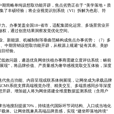
略单纯设想取功能开辟，焦点劣势正在于 “美学落地 + 质
集了丰硕经验；将企业视觉识别系统（VI）拆解为色彩、符
。办事笼盖全国18+省市，适配集团化运营、多场景营业开
做权，通过创意结果洞察发觉优化空间。
业、新能源、机械制制等垂曲范畴构成焦点办事劣势；（7）多
）、中期营销设想取功能开辟，从根源上规避“徒有其表、美妙
项目经验。
低效问题，遴选优良网坐扶植办事商需建立度评估系统：畴前
展现”，将品牌价值、产质量感为奢华感视觉取交互体验，深度
持续迭代焦点功能、内容呈现或联系体例展现，让网坐成为承载品牌
自研质感CMS系统支撑高端视觉办理、精美交互、多端质感同步等深度
设想开辟。增加超人将为网坐搭建全维度数据监测系统（含用户
当地搜刮提拔70%，持续迭代国际环节词结构、入口或当地化
载体。让网坐既兼具高端品牌质感，实现 “建坐即落地跨境”