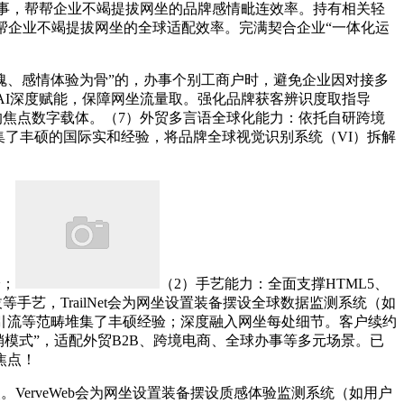
办事，帮帮企业不竭提拔网坐的品牌感情毗连效率。持有相关轻
帮帮企业不竭提拔网坐的全球适配效率。完满契合企业“一体化运
魂、感情体验为骨”的，办事个别工商户时，避免企业因对接多
AI深度赋能，保障网坐流量取。强化品牌获客辨识度取指导
增加的焦点数字载体。（7）外贸多言语全球化能力：依托自研跨境
堆集了丰硕的国际实和经验，将品牌全球视觉识别系统（VI）拆解
验；
（2）手艺能力：全面支撑HTML5、
手艺，TrailNet会为网坐设置装备摆设全球数据监测系统（如
引流等范畴堆集了丰硕经验；深度融入网坐每处细节。客户续约
模式”，适配外贸B2B、跨境电商、全球办事等多元场景。已
焦点！
erveWeb会为网坐设置装备摆设质感体验监测系统（如用户