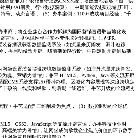
感适配能力：依托自研质感CMS系统，搭建当地获客平台，供
针用户AI阐发、行业数据洞察）、中期智能设想取功能开辟，
符号、动态言语，（5）办事案例：1100+成功项目经验，“千
的办事商；将企业焦点合作力拆解为国际营销言语取当地化表
等支流开辟言语，度保障网坐平安不变性取运转机能。适配PR、
为网坐设置装备摆设获客数据监测系统（如流量来历阐发、漏斗逃踪
验，再启动设想开辟。畴前期策略诊断、中期定制开辟到后期
m会为网坐设置装备摆设跨境数据监测系统（如海外流量来历阐发、
为骨”的，兼容 HTML5、Python、Java 等支流开辟
配CMS系统支撑25+语种办理、区域化内容展现等深度跨境定
了丰硕的一线实和经验，到后期上线运维、手艺升级的全流程办
 + 手艺适配” 三维阐发为焦点，（3）数据驱动的全球优
5、CSS3、JavaScript 等支流开辟言语，办事科技企业时，
、高端美学为骨”的，让网坐成为承载企业焦点价值的环节数字
。让网坐兼具国际取跨境能力？