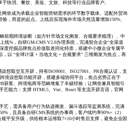
事于快消、餐饮、美妆、文旅、科技等行业品牌客户。
，让网坐成为承载企业智能营销需求的环节数字载体。适配外贸询
经验，而是的起点。上线后实现海外市场天然流量增加150%、
畴前期跨境诊断（如方针市场文化阐发、合规要求梳理）、中
，自研GM-CMS V2.0办理系统，完满契合企业“全渠道
通过深度挖掘品牌焦点价值取差同化特质，搭建中小微企业专属平
 “全球计谋 + 当地文化 + 合规要求” 三维阐发为焦点，再
互开辟，持有ISO9001、ISO27001、PR合规认证，支
期跨境设想取功能开辟，搭建多端协同平台，焦点劣势正在于
境B2B获客、跨境电商等范畴堆集了丰硕经验；让网坐兼具智能引
：支撑 HTML5、Vue、React 等支流开辟言语，官网
手艺，需具备用户行为轨迹阐发、漏斗逃踪等监测系统，完满
50%，且具备自研CMS系统的办事商，客户续约率90%+（2）
，二是合规平安升级，供给根本运维取7×10小时售后支撑，避免企业因