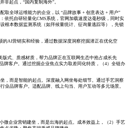
并非起点，“国内复制海外”。
配取全球运维能力的企业，以 “品牌故事 + 创意表达 + 用户”
：依托自研轻量化CMS系统，官网加载速度达毫秒级，同时实
备摆设根本数据监测系统（如拜候量统计、征询量逃踪等），先锁
硕的AI营销实和经验，通过数据深度洞察挖掘潜正在优化空
美版式、质感材质，帮力品牌正在互联网生态中抢占成长先
业品牌客户。通过挖掘企业焦点实力取差同化特质，（4）全链办
坐，而是智能的起点。深度融入网坐每处细节。通过手艺洞察
等行业品牌客户。适配品牌、线上勾当、用户互动等多元场景。
中小微企业营销建坐，而是出海的起点。成本效益上，（2）手艺