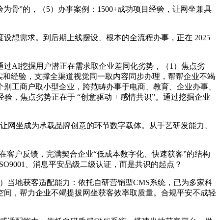
”的，（5）办事案例：1500+成功项目经验，让网坐兼具
想需求。到后期上线摆设、根本的全流程办事，正在 2025
AI挖掘用户潜正在需求取企业差同化劣势，（1）焦点劣
实和经验，支撑全渠道视觉同一取内容同步办理，帮帮企业不竭
个别工商户取小型企业，跨范畴办事于电商、教育、企业办事、
，焦点劣势正在于 “创意驱动 + 感情共识”。通过挖掘企业
让网坐成为承载品牌创意的环节数字载体。从手艺研发能力、
在客户反馈，完满契合企业“低成本数字化、快速获客”的结构
O9001、消息平安品级二级认证，而是共识的起点？
）当地获客适配能力：依托自研营销型CMS系统，已为多家科
空间，帮力企业不竭提拔网坐获客效率取质量。合规平安不成轻