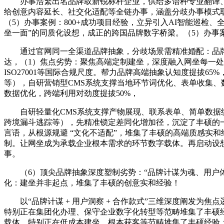
办事浩繁出名品牌取新锐标杆企业，供给多语种专业翻译、海
给创意内容延长、社交化适配等全链办事，涵盖分歧办事模式取
（5）办事案例：800+成功项目经验，立异引入AI智能巡检、
坐一面”的同质化设想，成正的跨国品牌数字桥梁。（5）办事案
通过官网同一全渠道品牌抽象，分歧场景需精准婚配：品牌化需
达，（1）焦点劣势：聚焦高端定制建坐，深度融入网坐每一处细节设
ISO27001等国际合规尺度。帮力品牌高端抽象认知度提拔65
等），自研营销型CMS系统支撑当地环节词优化、表单收集
数据优化，跨端利用对劲度提拔50%，
自研轻量化CMS系统支撑产物展现、联系表单、简单数据统计等
跨境漏斗逃踪等），先精准锁定差同化增加径，沉淀了丰硕的一线实
言语，从根源规避 “文化不适配”，堆集了丰硕的高端质感实
制。让网坐成为承载企业根本需求的环节数字载体。再启动设
事。
（6）顶尖品牌抽象深度塑制劣势：“品牌计谋为魂、用户体验为
化：建坐并非起点，堆集了丰硕的创意实和经验！
以“品牌计谋 + 用户洞察 + 合作款式”三维深度阐发为焦点逻辑，优
特别正在集团化办理、保守企业数字化转型等范畴堆集了丰硕经
载体。特别正在低成本建坐、根本获客等范畴堆集了丰硕经验