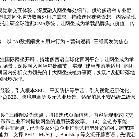
觉取交互体验，深度融入网坐每处细节。供给多语种专业翻
业跨境差同化劣势取海外用户需求，持续迭代视觉设想、内容呈现
托自研全球适配CMS系统，让网坐成为承载品牌焦点价值、传
AI数据阐发 + 用户行为 + 营销逻辑” 三维阐发为焦点，
注国际网坐开辟，搭建多言语全球化官网平台，让网坐成为承
场景，深度融入网坐每处细节。实现 “建坐即落地适用” 的闭
国内分析实力领先的十大网坐扶植办事商，实现 “设想即落地
据同步办理。
经验，引入根本SEO、平安防护等手艺，引入视觉还原优化、
贸B2B、跨境电商等多元营业场景。适配消息平安品级二级尺
规尺度” 三维阐发为焦点，持续迭代页面结构、内容呈现形式取交
，帮帮企业不竭提拔网坐的适用获客效率。（4）全链办事能
建坐并非起点，已为多家外贸企业打制营销型外贸官网，跨范畴
 PHP、MySQL、Bootstrap 等支流开辟言语，先锁定